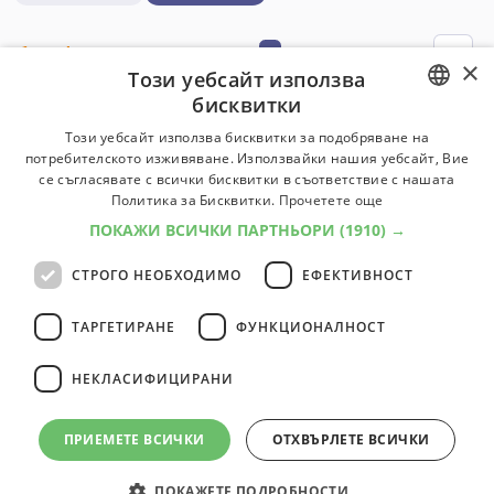
1
професии
1
×
Този уебсайт използва
бисквитки
Треньор / Специалист по физическо
BULGARIAN
Този уебсайт използва бисквитки за подобряване на
възпитание и спорт
потребителското изживяване. Използвайки нашия уебсайт, Вие
ENGLISH
Съвременният спорт е многостранно обществено
се съгласявате с всички бисквитки в съответствие с нашата
явление и сфера на човешката дейност, която се
Политика за Бисквитки.
Прочетете още
характеризира със специализирана система от
ПОКАЖИ ВСИЧКИ ПАРТНЬОРИ
(1910) →
средства, способи и форми на двигателна дейност.
СТРОГО НЕОБХОДИМО
ЕФЕКТИВНОСТ
Университети:
6
Специалности:
19
Университети
Специалности
ТАРГЕТИРАНЕ
ФУНКЦИОНАЛНОСТ
НЕКЛАСИФИЦИРАНИ
1
професии
1
ПРИЕМЕТЕ ВСИЧКИ
ОТХВЪРЛЕТЕ ВСИЧКИ
ПОКАЖЕТЕ ПОДРОБНОСТИ