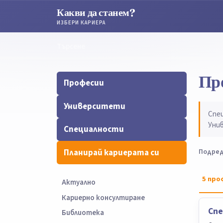
Какви да станем?
ИЗБЕРИ КАРИЕРА
Търсене
Търсене
Пр
Професии
Университети
Спе
Уни
Специалности
Планирай кариерата си
Подред
5
про
Актуално
Кариерно консултиране
Сп
Библиотека