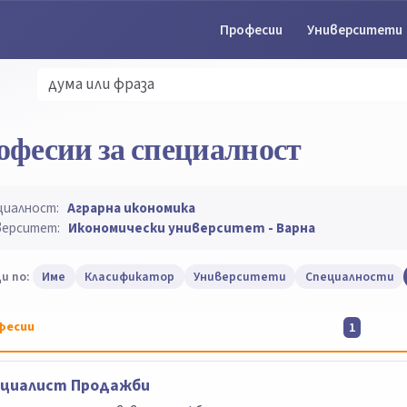
Професии
Университети
офесии за специалност
циалност:
Аграрна икономика
верситет:
Икономически университет - Варна
и по:
Име
Класификатор
Университети
Специалности
фесии
1
ециалист Продажби