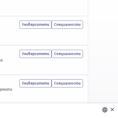
Университети
Специалности
Университети
Специалности
а.
Университети
Специалности
ирмата.
×
Университети
Специалности