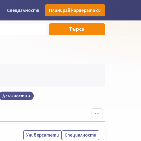
Специалности
Планирай кариерата си
Търси
Длъжности
Университети
Специалности