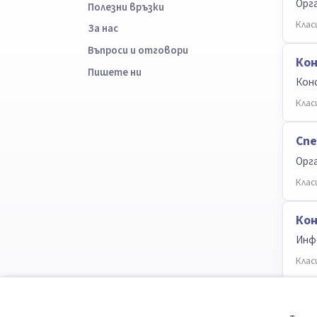
Орг
Полезни връзки
Клас
За нас
Въпроси и отговори
Ко
Пишете ни
Конс
Клас
Сп
Орга
Клас
Кон
Инфо
Клас
Пос