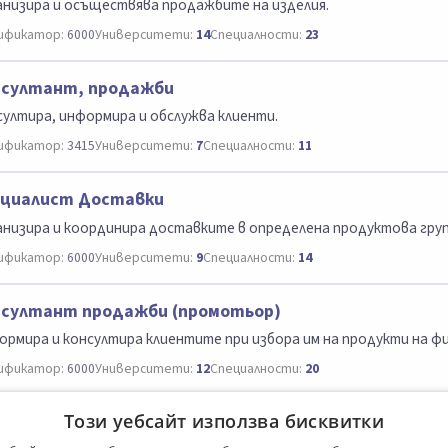
анизира и осъществява продажбите на изделия.
ификатор:
6000
Университети:
14
Специалности:
23
нсултант, продажби
ултира, информира и обслужва клиенти.
ификатор:
3415
Университети:
7
Специалности:
11
ециалист Доставки
низира и координира доставките в определена продуктова груп
ификатор:
6000
Университети:
9
Специалности:
14
султант продажби (промотьор)
рмира и консултира клиентите при избора им на продукти на ф
ификатор:
6000
Университети:
12
Специалности:
20
Този уебсайт използва бисквитки
редник продажби