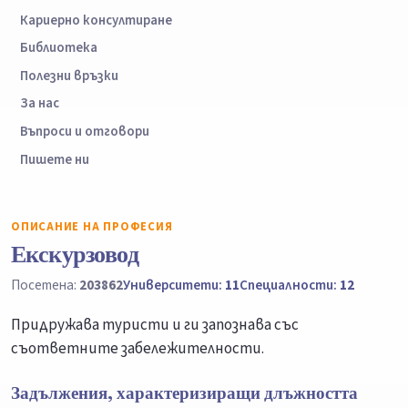
Кариерно консултиране
Библиотека
Полезни връзки
За нас
Въпроси и отговори
Пишете ни
ОПИСАНИЕ НА ПРОФЕСИЯ
Екскурзовод
Посетена:
203862
Университети:
11
Специалности:
12
Придружава туристи и ги запознава със
съответните забележителности.
Задължения, характеризиращи длъжността