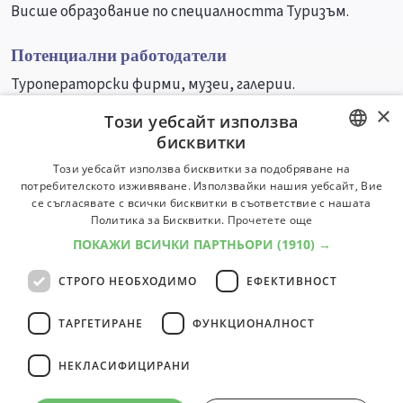
Висше образование по специалността Туризъм.
Потенциални работодатели
Туроператорски фирми, музеи, галерии.
×
Този уебсайт използва
Университети
Специалности
бисквитки
BULGARIAN
Този уебсайт използва бисквитки за подобряване на
потребителското изживяване. Използвайки нашия уебсайт, Вие
ENGLISH
се съгласявате с всички бисквитки в съответствие с нашата
Политика за Бисквитки.
Прочетете още
ПОКАЖИ ВСИЧКИ ПАРТНЬОРИ
(1910) →
СТРОГО НЕОБХОДИМО
ЕФЕКТИВНОСТ
ТАРГЕТИРАНЕ
ФУНКЦИОНАЛНОСТ
НЕКЛАСИФИЦИРАНИ