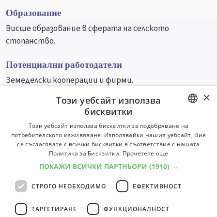
Образование
Висше образование в сферата на селското
стопанство.
Потенциални работодатели
Земеделски кооперации и фирми.
×
Този уебсайт използва
Университети
Специалности
бисквитки
BULGARIAN
Този уебсайт използва бисквитки за подобряване на
потребителското изживяване. Използвайки нашия уебсайт, Вие
ENGLISH
се съгласявате с всички бисквитки в съответствие с нашата
Политика за Бисквитки.
Прочетете още
ПОКАЖИ ВСИЧКИ ПАРТНЬОРИ
(1910) →
СТРОГО НЕОБХОДИМО
ЕФЕКТИВНОСТ
ТАРГЕТИРАНЕ
ФУНКЦИОНАЛНОСТ