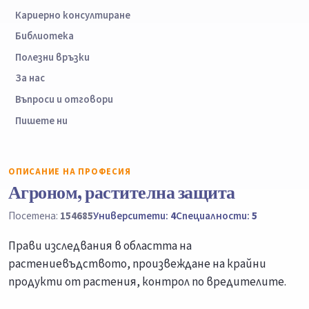
Кариерно консултиране
Библиотека
Полезни връзки
За нас
Въпроси и отговори
Пишете ни
ОПИСАНИЕ НА ПРОФЕСИЯ
Агроном, растителна защита
Посетена:
154685
Университети:
4
Специалности:
5
Прави изследвания в областта на
растениевъдството, произвеждане на крайни
продукти от растения, контрол по вредителите.