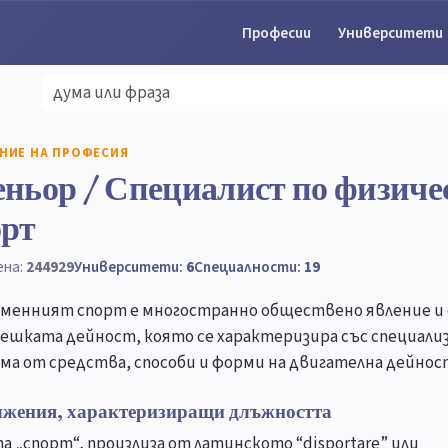
Професии
Университети
НИЕ НА ПРОФЕСИЯ
ньор / Специалист по физиче
орт
ена:
244929
Университети:
6
Специалности:
19
менният спорт е многостранно обществено явление и
вешката дейност, която се характеризира със специали
ма от средства, способи и форми на двигателна дейнос
лжения, характеризиращи длъжността
а „спорт“, произлиза от латинското “disportare” или