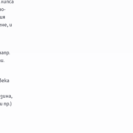
 липса
но-
ния
не, и
апр.
и.
века
рзина,
 пр.)