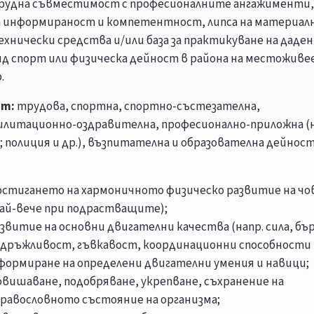
рудна съвместимост с професионалните ангажименти,
а информираност и компетентност, липса на материал
хнически средства и/или база за практикуване на даде
ид спорт или физическа дейност в района на местоживее
.
ат:
трудова, спортна, спортно-състезателна,
илитационно-оздравителна, професионално-приложна (н
; полиция и др.), възпитателна и образователна дейност
остигането на хармоничното физическо развитие на чо
най-вече при подрастващите);
звитие на основни двигателни качества (напр. сила, бъ
здръжливост, гъвкавост, координационни способности и
 формиране на определени двигателни умения и навици;
овишаване, подобряване, укрепване, съхранение на
дравословното състояние на организма;