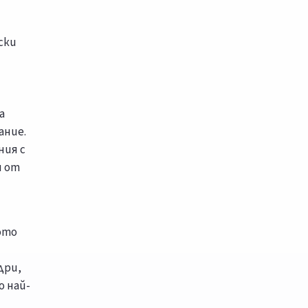
ски
а
ание.
ния с
и от
ото
дри,
о най-