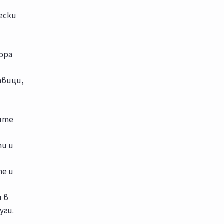
ески
ора
авици,
ните
ти и
те и
 в
уги.