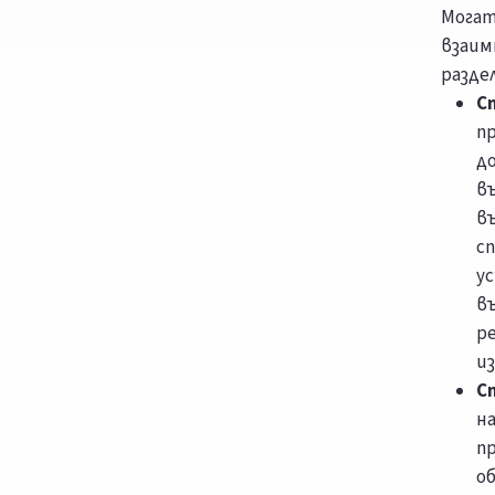
Могат
взаим
разде
С
п
д
въ
в
с
у
в
ре
и
С
н
п
о