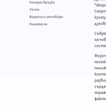
Полезни връзки
“despo
За нас
Спорт
Въпроси и отговори
култу
духов
Пишете ни
Съвре
на чо
систе
Физич
полож
пониж
които
разви
сърде
пораж
факто