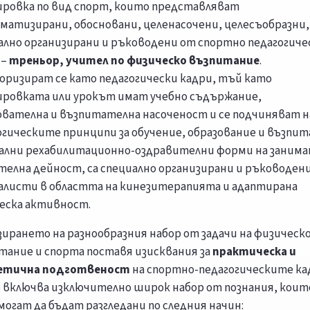
ровка по вид спорт, които представляват
матизирани, обосновани, целенасочени, целесъобразни,
ално организирани и ръководени от спортно педагогиче
 –
треньор, учител по физическо възпитание
.
оризират се като педагогически кадри, тъй като
ровката или урокът имат учебно съдържание,
ователна и възпитателна насоченост и се подчиняват н
огическите принципи за обучение, образование и възпит
ални рехабилитационно-оздравителни форми на занима
телна дейност, са специално организирани и ръководен
алисти в областта на кинезитерапията и адаптирана
еска активност.
зирането на разнообразния набор от задачи на физическ
тание и спорта поставя изисквания за
практическа и
етична подготвеност
на спортно-педагогическите ка
 включва изключително широк набор от познания, коит
могат да бъдат разгледани по следния начин: