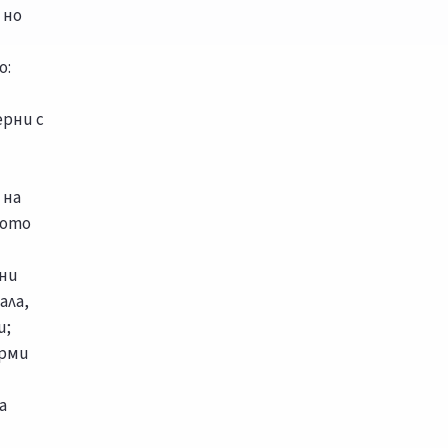
, но
о:
ерни с
 на
ното
тни
ала,
и;
орми
а