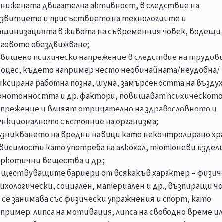
онижената двигателна активност, в следствие на
азвитието и присъствието на технологиите и
ашинизацията в живота на съвременния човек, водещи
еговото обездвижване;
овишено психическо напрежение в следствие на трудов
роцес, където например често необичайната/неудобна/
иксирана работна позна, шума, замърсеността на въздух
онотонността и др. фактори, повишават психическот
апрежение и влияят отрицателно на здравословното и
ункционалното състояние на организма;
ъзникването на вредни навици като неконтролирано хр
ависимости като употреба на алкохол, тютюневи издел
аркотични вещества и др.;
ъществуващите бариери от всякакъв характер – физич
ихологически, социален, материален и др., възпиращи ч
 се занимава със физически упражнения и спорт, като
пример: липса на мотивация, липса на свободно време и