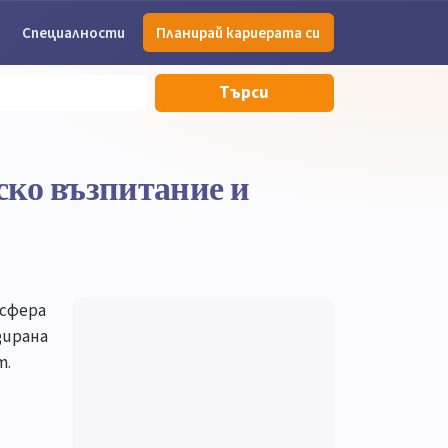
Специалности
Планирай кариерата си
Търси
ско възпитание и
 сфера
зирана
т.