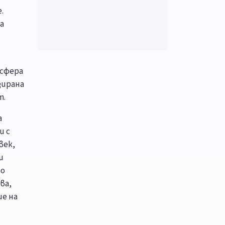
.
а
 сфера
зирана
т.
а
и с
век,
и
то
ва,
ие на