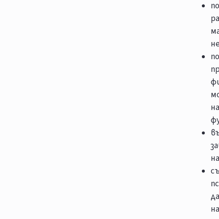
п
р
м
н
п
п
ф
м
н
ф
в
з
н
с
пс
да
на