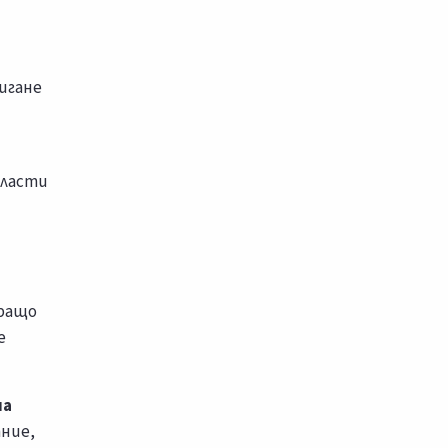
игане
бласти
иращо
е
на
ание,