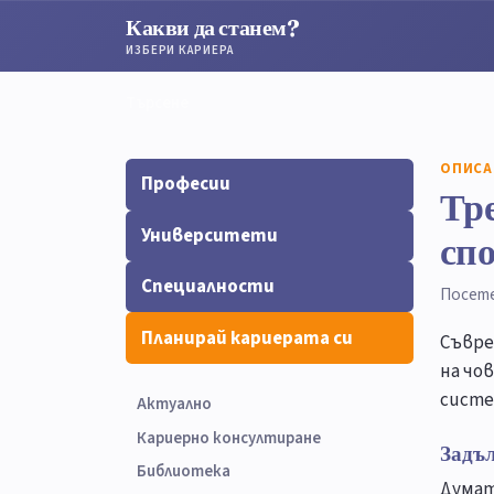
Какви да станем?
ИЗБЕРИ КАРИЕРА
Търсене
Търсене
ОПИСА
Професии
Тре
Университети
сп
Специалности
Посет
Планирай кариерата си
Съвре
на чо
систе
Актуално
Кариерно консултиране
Задъ
Библиотека
Думат