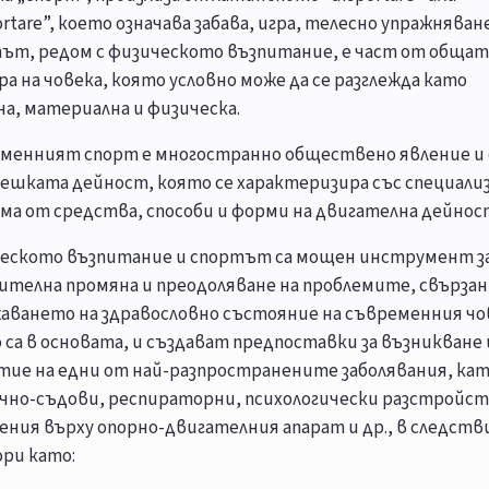
rtare”, което означава забава, игра, телесно упражняване
ът, редом с физическото възпитание, е част от общат
ра на човека, която условно може да се разглежда като
на, материална и физическа.
менният спорт е многостранно обществено явление и
вешката дейност, която се характеризира със специали
ма от средства, способи и форми на двигателна дейнос
еското възпитание и спортът са мощен инструмент з
ителна промяна и преодоляване на проблемите, свързан
аването на здравословно състояние на съвременния чо
 са в основата, и създават предпоставки за възникване 
тие на едни от най-разпространените заболявания, ка
чно-съдови, респираторни, психологически разстройст
ения върху опорно-двигателния апарат и др., в следств
ри като: