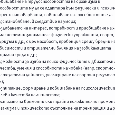
овишаване на трудоспособността на организма и
пособностите му да се адаптира към физически и психич
трес и натоварвания, повишаване на способностите за
зстановяване, в следствие на умора;
ъздаването на интерес, потребност и приобщаване на х
ъм системни занимания с физически упражнения, спорт,
ризъм и др., с цел масовост, превенция срещу вредни н
ависимости и отрицателни влияния на заобикалящата
циална среда и др.;
ъзможности за изява на психо-физическите и двигател
чества, умения и способности на човека (напр. спортно-
ъстезателна дейност, реализиране на спортни резулта
.);
ъзпитание, формиране и повишаване на психологически
олеви качества на личността;
остигане на временни или трайни положителни промени
рганизма и психическото състояние на трениращия и др