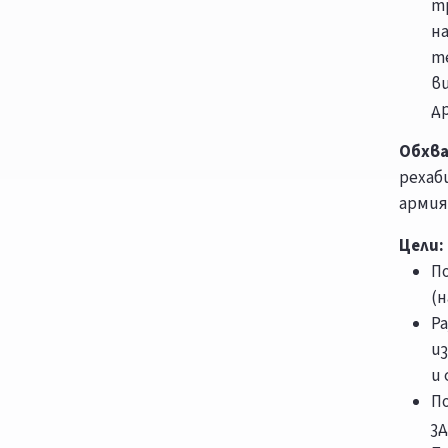
т
н
те
в
др
Обхв
рехаб
армия
Цели:
П
(
Ра
и
и
П
з