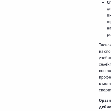
С
д
и
т
н
р
Тясна
на сп
учебн
селек
пости
профе
и мот
спорт
Орган
дейн