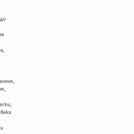
 до
ия
а,
о
анене,
ия,
ески,
овека
ли