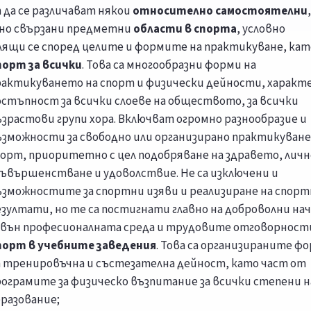
 да се различават някои
относително самостоятелни
но свързани предметни
области в спорта
, условно
лящи се според целите и формите на практикуване, кат
порт за всички
. Това са многообразни форми на
рактикуването на спорт и физически дейности, характ
остъпност за всички слоеве на обществото, за всички
зрастови групи хора. Включват огромно разнообразие и
ъзможности за свободно или организирано практикуване
порт, приоритетно с цел подобряване на здравето, лич
съвършенстване и удоволствие. Не са изключени и
ъзможностите за спортни изяви и реализиране на спор
зултати, но те са постигнати главно на доброволни нач
звън професионалната среда и трудовите отговорност
порт в учебните заведения
. Това са организираните ф
а тренировъчна и състезателна дейност, като част от
рограмите за физическо възпитание за всички степени н
бразование;