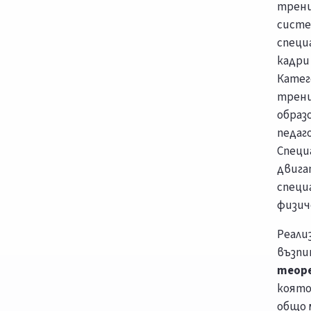
трени
систе
специ
кадри
Катег
трени
образ
педаг
Специ
двига
специ
физич
Реали
възпи
теор
която
общо 