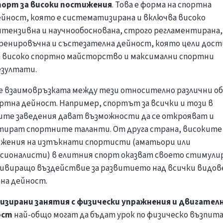
порт за високи постижения
. Това е форма на спортна
ейност, която е систематизирана и включва високо
нтензивна и научнообоснована, строго регламентирана,
ренировъчна и състезателна дейност, която цели дост
а високо спортно майсторство и максимални спортни
езултати.
 е взаимовръзката между тези относително различни о
ортна дейност. Например, спортът за всички и този в
ите заведения дават възможности да се открояват и
тират спортните таланти. От друга страна, високите
жения на изтъкнати спортисти (аматьори или
сионалисти) в елитния спорт оказват своето стимул
ивиращо въздействие за развитието над всички видов
на дейност.
изирани занятия с физически упражнения и двигател
ост
най-общо могат да бъдат урок по физическо възпит