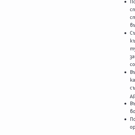
П
с
с
въ
С
к
ту
з
со
В
ка
с
др
В
в
П
о