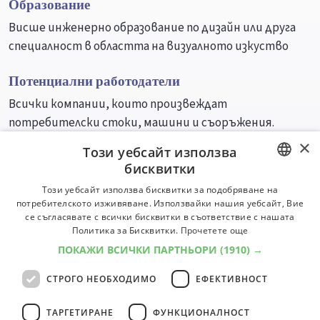
Образование
Висше инженерно образование по дизайн или друга
специалност в областта на визуалното изкуство
Потенциални работодатели
Всички компании, които произвеждат
потребителски стоки, машини и съоръжения.
×
Този уебсайт използва
Университети
Специалности
бисквитки
BULGARIAN
Този уебсайт използва бисквитки за подобряване на
потребителското изживяване. Използвайки нашия уебсайт, Вие
ENGLISH
се съгласявате с всички бисквитки в съответствие с нашата
Политика за Бисквитки.
Прочетете още
ПОКАЖИ ВСИЧКИ ПАРТНЬОРИ
(1910) →
СТРОГО НЕОБХОДИМО
ЕФЕКТИВНОСТ
ТАРГЕТИРАНЕ
ФУНКЦИОНАЛНОСТ