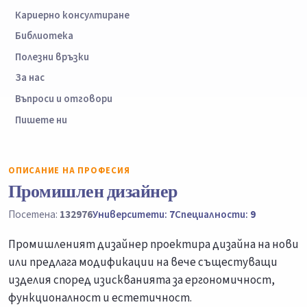
Кариерно консултиране
Библиотека
Полезни връзки
За нас
Въпроси и отговори
Пишете ни
ОПИСАНИЕ НА ПРОФЕСИЯ
Промишлен дизайнер
Посетена:
132976
Университети:
7
Специалности:
9
Промишленият дизайнер проектира дизайна на нови
или предлага модификации на вече същестуващи
изделия според изискванията за ергономичност,
функционалност и естетичност.