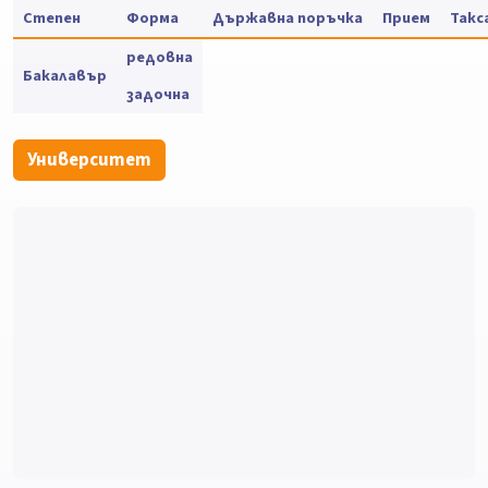
Степен
Форма
Държавна поръчка
Прием
Такс
редовна
Бакалавър
задочна
Университет