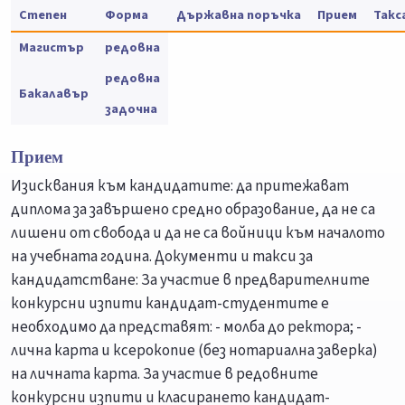
Степен
Форма
Държавна поръчка
Прием
Такс
Магистър
редовна
редовна
Бакалавър
задочна
Прием
Изисквания към кандидатите: да притежават
диплома за завършено средно образование, да не са
лишени от свобода и да не са войници към началото
на учебната година. Документи и такси за
кандидатстване: За участие в предварителните
конкурсни изпити кандидат-студентите е
необходимо да представят: - молба до ректора; -
лична карта и ксерокопие (без нотариална заверка)
на личната карта. За участие в редовните
конкурсни изпити и класирането кандидат-