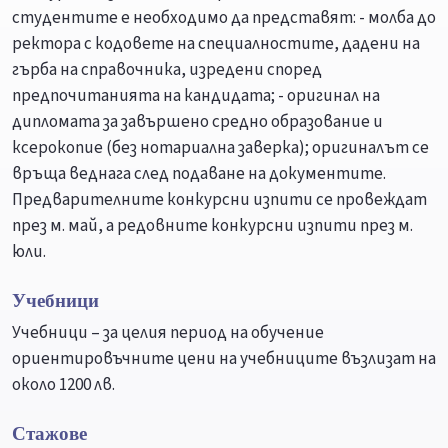
студентите е необходимо да представят: - молба до
ректора с кодовете на специалностите, дадени на
гърба на справочника, изредени според
предпочитанията на кандидата; - оригинал на
дипломата за завършено средно образование и
ксерокопие (без нотариална заверка); оригиналът се
връща веднага след подаване на документите.
Предварителните конкурсни изпити се провеждат
през м. май, а редовните конкурсни изпити през м.
юли.
Учебници
Учебници – за целия период на обучение
ориентировъчните цени на учебниците възлизат на
около 1200 лв.
Стажове