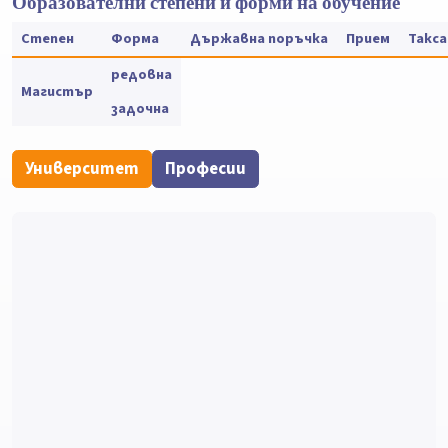
Образователни степени и форми на обучение
Степен
Форма
Държавна поръчка
Прием
Такса
редовна
Магистър
задочна
Университет
Професии