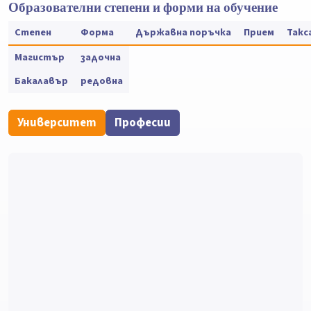
Образователни степени и форми на обучение
Степен
Форма
Държавна поръчка
Прием
Такс
Магистър
задочна
Бакалавър
редовна
Университет
Професии