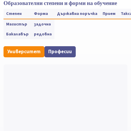
Образователни степени и форми на обучение
Степен
Форма
Държавна поръчка
Прием
Такс
Магистър
задочна
Бакалавър
редовна
Университет
Професии