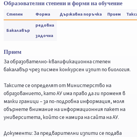
Образователни степени и форми на обучение
Степен
Форма
Държавна поръчка
Прием
Такс
редовна
Бакалавър
задочна
Прием
За образователно-квалификационна степен
бакалавър чрез писмен конкурсен изпит по биология.
Таксите се определят от Министерство на
образованието, като АУ има право да ги променя в
малки граници – за по-подробна информация, моля
обърнете внимание на информационния пакет на
университета, който се намира на сайта на АУ.
Документи: За предварителни изпити се подава