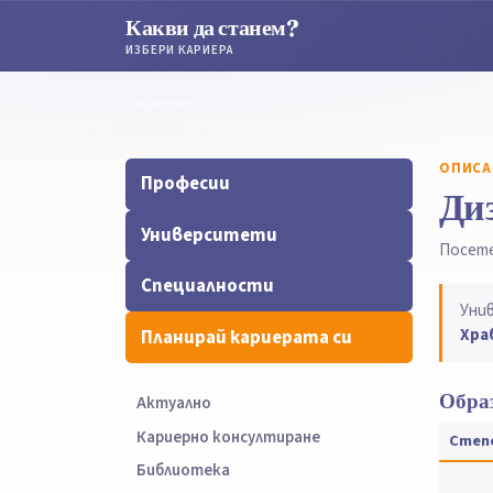
Какви да станем?
ИЗБЕРИ КАРИЕРА
Търсене
Търсене
ОПИСА
Професии
Ди
Университети
Посет
Специалности
Уни
Хра
Планирай кариерата си
Образ
Актуално
Кариерно консултиране
Степ
Библиотека