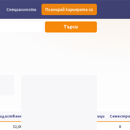
Специалности
Планирай кариерата си
Търси
дидастване
Такса за обучение
Цени на учебници
Семестр
32,00
8