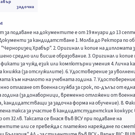
лавър
задочна
м
т за подаване на документите е от 19 януари до 13 сеп
г Документи за кандидатстване 1. Молба до Ректора по о
 "Черноризец Храбър". 2. Оригинал и копие на дипломата з
шено средно или висше образование. 3. Оригинал и копие 
фикати за чужд език или компютърни умения 4. Лична кар
а книжка (за отслужилите). 6. Удостоверение за уволнен
мата към началото на учебната година. 7. Удостоверение
нно отлагане от военна служба за срок, по-дълъг от едн
а година (за донаборници, временно отложени от военн
а, кандидатстващи за задочна форма на обучение). 8. Фа
атена такса за участие в кандидатстудентския конкурс 
 от 32 лв. Таксата се внася във ВСУ при подаване на
ентите или се превежда с платежно нареждане по сметк
ц България" АД - за студентите във ВСУ - Варна: BIC: BU