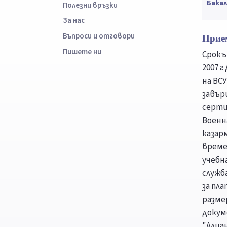
Бака
Полезни връзки
За нас
Въпроси и отговори
Прие
Пишете ни
Срокъ
2007 
на ВСУ
завър
серти
Военн
казар
време
учебн
служб
за пл
размер
докум
"Алиан