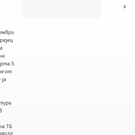
8
тември
бразец
а
на
та. 5.
ие от
 за
а
а
ктура
в
а: ТБ
INBGSF