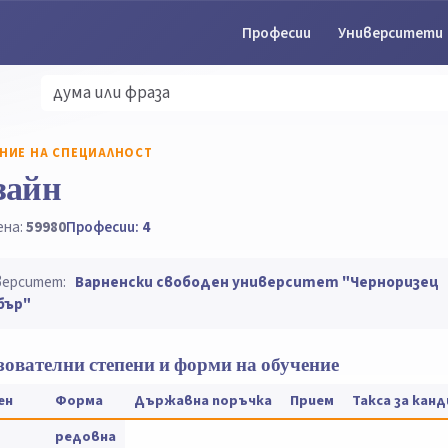
Професии
Университети
НИЕ НА СПЕЦИАЛНОСТ
зайн
ена:
59980
Професии:
4
верситет:
Варненски свободен университет "Черноризец
бър"
ователни степени и форми на обучение
ен
Форма
Държавна поръчка
Прием
Такса за кан
редовна