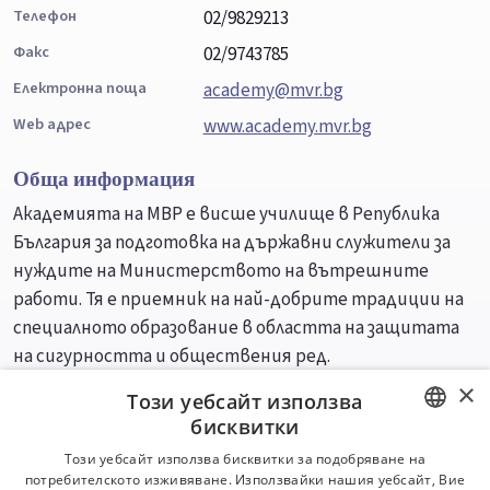
Телефон
02/9829213
Факс
02/9743785
Електронна поща
academy@mvr.bg
Web адрес
www.academy.mvr.bg
Обща информация
Академията на МВР е висше училище в Република
България за подготовка на държавни служители за
нуждите на Министерството на вътрешните
работи. Тя е приемник на най-добрите традиции на
специалното образование в областта на защитата
на сигурността и обществения ред.
×
Този уебсайт използва
Специалности
Професии
бисквитки
BULGARIAN
Този уебсайт използва бисквитки за подобряване на
потребителското изживяване. Използвайки нашия уебсайт, Вие