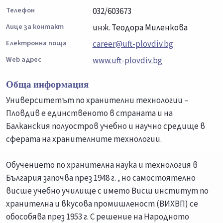
Телефон
032/603673
Лице за контакт
инж. Теодора Миленкова
Електронна поща
career@uft-plovdiv.bg
Web адрес
www.uft-plovdiv.bg
Обща информация
Университетът по хранителни технологии –
Пловдив е единственото в страната и на
Балканския полуостров учебно и научно средище в
сферата на хранителните технологии.
Обучението по хранителна наука и технология в
България започва през 1948 г. , но самостоятелно
висше учебно училище с името Висш институт по
хранителна и вкусова промишленост (ВИХВП) се
обособява през 1953 г. С решение на Народното