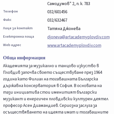
Самодумов" 2, п. к. 783
Телефон
032/601456
Факс
032/632467
Лице за контакт
Татяна Джонева
Електронна поща
djoneva@artacademyplovdiv.com
Web адрес
www.artacademyplovdiv.com
Обща информация
Академията за музикално и танцово изкуство в
Пловдив започва своето съществуване през 1964
година като Филиал на тогавашната Българска
държавна консерватория в София. В основата на
тази инициатива стои именитият български
музикант и енергичен пловдивски културен деятел
професор Асен Диамандиев. Сериозна заслуга за
осъществяването на идеята имат и тогавашните