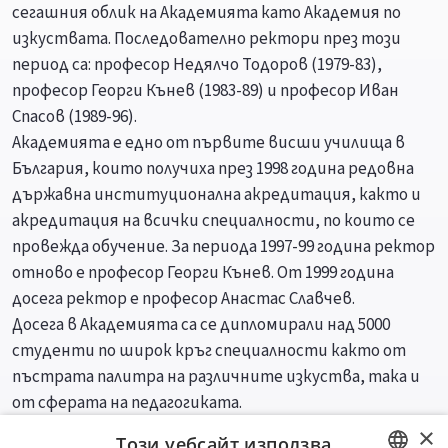
сегашния облик на Академията като Академия по
изкуствата. Последователно ректори през този
период са: професор Недялчо Тодоров (1979-83),
професор Георги Кънев (1983-89) и професор Иван
Спасов (1989-96).
Академията е едно от първите висши училища в
България, които получиха през 1998 година редовна
държавна институционална акредитация, както и
акредитация на всички специалности, по които се
провежда обучение. За периода 1997-99 година ректор
отново е професор Георги Кънев. От 1999 година
досега ректор е професор Анастас Славчев.
Досега в Академията са се дипломирали над 5000
студенти по широк кръг специалности както от
пъстрата палитра на различните изкуства, така и
от сферата на педагогиката.
×
Този уебсайт използва