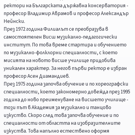
ректори на Българската държавна консерватория -
професор Владимир Аврамов и професор Александър
Нейнски.
През 1972 година Филиалът се преобразува в
самостоятелен Висш музикално-педагогически
институт. По това време стартира и обучението
по музикално-фолклорни специалности, с което
мисията на новото висше училище придобива
уникален характер. За негов първи ректор е избран
професор Асен Диамандиев.
През 1975 година започва обучение и по хореографски
специалности, което закономерно довежда през 1995
година до ново преименуване на висшето училище -
този път в Академия за музикално и танцово
изкуство. Скоро след това започва обучение и по
специалности от областта на изобразителните
изкуства. Това напълно естествено оформя