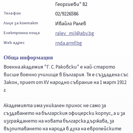
Георгиеви" 82
Телефон
02/9226586
Лице за контакт
Ивайло Ралев
Електронна поща
ralev_mil@abv.bg
Web адрес
rnda.armf.bg
Обща информация
Военна академия "Г. С. Раковски" е най-старото
висше военно училище в България. Тя е създадена със
Закон, приет от ХV народно събрание на 1 март 1912
г.
Академията има уникален принос не само за
създаването на българския офицерски корпус, а и за
изграждането на новата българска държава, за
възпитаването на народа в духа на европейските