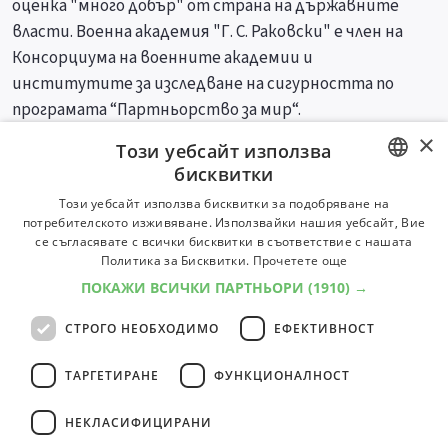
оценка "много добър" от страна на държавните
власти. Военна академия "Г. С. Раковски" е член на
Консорциума на военните академии и
институтите за изследване на сигурността по
програмата “Партньорство за мир“.
×
Този уебсайт използва
Специалности
Професии
бисквитки
BULGARIAN
Този уебсайт използва бисквитки за подобряване на
потребителското изживяване. Използвайки нашия уебсайт, Вие
ENGLISH
се съгласявате с всички бисквитки в съответствие с нашата
Политика за Бисквитки.
Прочетете още
ПОКАЖИ ВСИЧКИ ПАРТНЬОРИ
(1910) →
СТРОГО НЕОБХОДИМО
ЕФЕКТИВНОСТ
ТАРГЕТИРАНЕ
ФУНКЦИОНАЛНОСТ
НЕКЛАСИФИЦИРАНИ