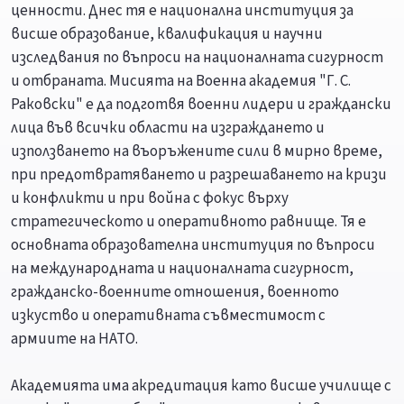
ценности. Днес тя е национална институция за
висше образование, квалификация и научни
изследвания по въпроси на националната сигурност
и отбраната. Мисията на Военна академия "Г. С.
Раковски" е да подготвя военни лидери и граждански
лица във всички области на изграждането и
използването на въоръжените сили в мирно време,
при предотвратяването и разрешаването на кризи
и конфликти и при война с фокус върху
стратегическото и оперативното равнище. Тя е
основната образователна институция по въпроси
на международната и националната сигурност,
гражданско-военните отношения, военното
изкуство и оперативната съвместимост с
армиите на НАТО.
Академията има акредитация като висше училище с