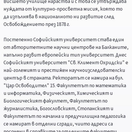
Висшето училище нараства и с това се утвърждава
нуждата от културно-просветна мисия, която то
да изпълнява в националното ни развитие след
Освобождението през 1878 г.
Постепенно Софийският университет става един
от авторитетните научни центрове на Балканите,
напълно развит европейски тип университет. Днес
Софийският университет "Св. Климент Охридски" е
най-големият и престижен научноизследователски
център в страната. Ректоратът се намира на бул.
"Цар Освободител" 15. Факултетът по математика
и информатика, Физическият, Химическият и
Биологическият факултет, Факултетът по
журналистика, Богословският, Стопанският и
Факултетът по начална и предучилищна педагогика
се намират в отделни сгради, чиито адреси са
посочени в справките за отделните факултети.