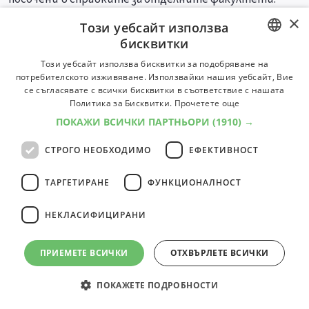
×
Този уебсайт използва
Специалности
Професии
бисквитки
BULGARIAN
Този уебсайт използва бисквитки за подобряване на
потребителското изживяване. Използвайки нашия уебсайт, Вие
ENGLISH
се съгласявате с всички бисквитки в съответствие с нашата
Политика за Бисквитки.
Прочетете още
ПОКАЖИ ВСИЧКИ ПАРТНЬОРИ
(1910) →
СТРОГО НЕОБХОДИМО
ЕФЕКТИВНОСТ
ТАРГЕТИРАНЕ
ФУНКЦИОНАЛНОСТ
НЕКЛАСИФИЦИРАНИ
ПРИЕМЕТЕ ВСИЧКИ
ОТХВЪРЛЕТЕ ВСИЧКИ
ПОКАЖЕТЕ ПОДРОБНОСТИ
© 2000-2026 ФБО. Всички права запазени.
Общи условия