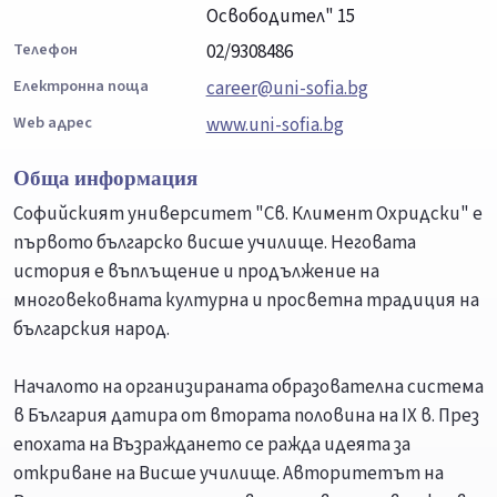
Освободител" 15
Телефон
02/9308486
Електронна поща
career@uni-sofia.bg
Web адрес
www.uni-sofia.bg
Обща информация
Софийският университет "Св. Климент Охридски" е
първото българско висше училище. Неговата
история е въплъщение и продължение на
многовековната културна и просветна традиция на
българския народ.
Началото на организираната образователна система
в България датира от втората половина на IX в. През
епохата на Възраждането се ражда идеята за
откриване на Висше училище. Авторитетът на