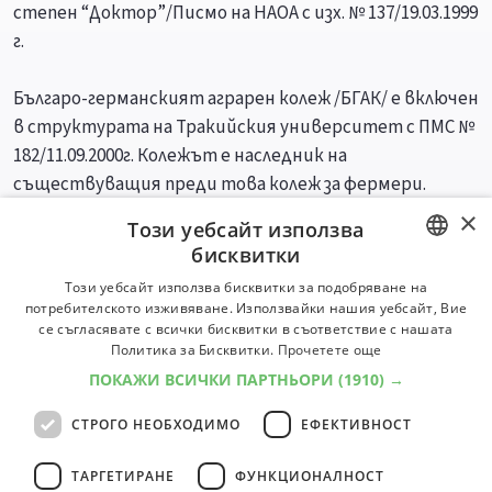
степен “Доктор”/Писмо на НАОА с изх. № 137/19.03.1999
г.
Българо-германският аграрен колеж /БГАК/ е включен
в структурата на Тракийския университет с ПМС №
182/11.09.2000г. Колежът е наследник на
съществуващия преди това колеж за фермери.
×
Този уебсайт използва
Специалности
Професии
бисквитки
BULGARIAN
Този уебсайт използва бисквитки за подобряване на
потребителското изживяване. Използвайки нашия уебсайт, Вие
ENGLISH
се съгласявате с всички бисквитки в съответствие с нашата
Политика за Бисквитки.
Прочетете още
ПОКАЖИ ВСИЧКИ ПАРТНЬОРИ
(1910) →
СТРОГО НЕОБХОДИМО
ЕФЕКТИВНОСТ
ТАРГЕТИРАНЕ
ФУНКЦИОНАЛНОСТ