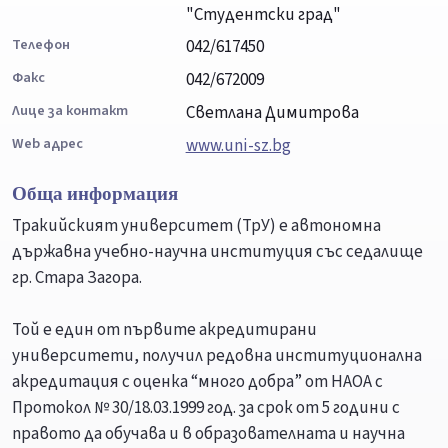
"Студентски град"
Телефон
042/617450
Факс
042/672009
Лице за контакт
Светлана Димитрова
Web адрес
www.uni-sz.bg
Обща информация
Тракийският университет (ТрУ) е автономна
държавна учебно-научна институция със седалище
гр. Стара Загора.
Той е един от първите акредитирани
университети, получил редовна институционална
акредитация с оценка “много добра” от НАОА с
Протокол № 30/18.03.1999 год. за срок от 5 години с
правото да обучава и в образователната и научна