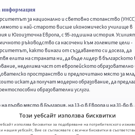
 информация
рситетът за национално и световно стопанство (УНСС)
олямото и най-старото висше икономическо училище в
рия и Югоизточна Европа, с 95-годишна история. Усилият
мичното ръководство са насочени към големите цели -
рситетът, както винаги от създаването си досега, да
твя елита на страната ни, да бъде лидер в българското
ование, неделима част от европейското образователно 
дователско пространство и предпочитано място за мл
 които искат да получат модерно образование, да предла
рентоспособни образователни услуги.
 на първо място в България, на 13-о в Европа и на 31-во в
цията на световните бизнес училища през 2011 г. на Вис
Този уебсайт използва бисквитки
рциум на 126 изследователски центрове и институти 
уебсайт използва бисквитки за подобряване на потребителското изжив
терството на образованието на Испания. Консорциумъ
и нашия уебсайт, Вие се съгласявате с всички бисквитки в съответств