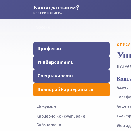
Какви да станем?
ИЗБЕРИ КАРИЕРА
Търсене
Търсене
ОПИСА
Професии
Уни
Университети
ВУЗ
Ре
Специалности
Конт
Адрес
Планирай кариерата си
Телеф
Лице з
Актуално
Електр
Кариерно консултиране
Библиотека
Web ад