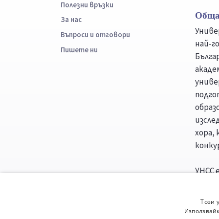
Полезни връзки
Обща
За нас
Униве
Въпроси и отговори
най-г
Пишете ни
Бълга
акаде
униве
подго
образ
изсле
хора,
конку
УНСС е
класа
консо
Този 
Минис
Използвайк