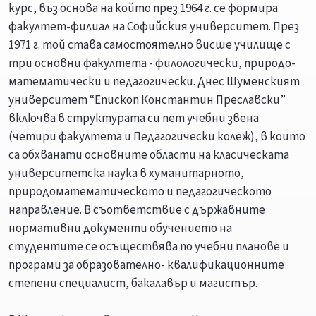
курс, въз основа на който през 1964 г. се формира
факултет-филиал на Софийския университет. През
1971 г. той става самостоятелно висше училище с
три основни факултета - филологически, природо-
математически и педагогически. Днес Шуменският
университет “Епископ Константин Преславски”
включва в структурата си пет учебни звена
(четири факултета и Педагогически колеж), в които
са обхванати основните области на класическата
университетска наука в хуманитарното,
природоматематическото и педагогическото
направление. В съответствие с държавните
нормативни документи обучението на
студентите се осъществява по учебни планове и
програми за образователно- квалификационните
степени специалист, бакалавър и магистър.