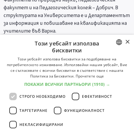
факултет и на Педагогическия колеж – Добрич. В
структурата на Университета е и Департаментът
за информация и повишаване на квалификацията на
учителите във Варна.
×
Този уебсайт използва
Специалности
Професии
бисквитки
BULGARIAN
Този уебсайт използва бисквитки за подобряване на
потребителското изживяване. Използвайки нашия уебсайт, Вие
ENGLISH
се съгласявате с всички бисквитки в съответствие с нашата
Политика за Бисквитки.
Прочетете още
ПОКАЖИ ВСИЧКИ ПАРТНЬОРИ
(1910) →
СТРОГО НЕОБХОДИМО
ЕФЕКТИВНОСТ
ТАРГЕТИРАНЕ
ФУНКЦИОНАЛНОСТ
НЕКЛАСИФИЦИРАНИ