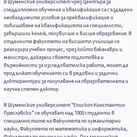
В Шуменския университет чрез Центъра за
следдипломно обучение и квалификация са създадени
необходимите условия за преквалификация и
повишаване на квалификацията на специалисти,
завършили колеж, полувисше и висше образование. В
отделните факултети на висшето училище се
реализира учебен процес, чрез който бакалаври и
магистри, доказали своята подготовка и
възможности за изследователска работа, могат да
продължат обучението си в редовни и задочни
докторантури за получаване на образователната и
научна степен доктор.
В Шуменския университет “Епископ Константин
Преславски” се обучават над 7000 студенти в
специалностите на Факултета по хуманитарни
науки, Факултета по математика и информатика,
Факултета по природни науки, Педагогическия