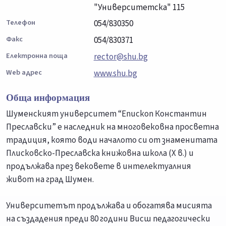
"Университетска" 115
Телефон
054/830350
Факс
054/830371
Електронна поща
rector@shu.bg
Web адрес
www.shu.bg
Обща информация
Шуменският университет “Епископ Константин
Преславски” е наследник на многовековна просветна
традиция, която води началото си от знаменитата
Плисковско-Преславска книжовна школа (Х в.) и
продължава през вековете в интелектуалния
живот на град Шумен.
Университетът продължава и обогатява мисията
на създадения преди 80 години Висш педагогически