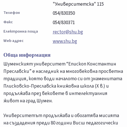
"Университетска" 115
Телефон
054/830350
Факс
054/830371
Електронна поща
rector@shu.bg
Web адрес
www.shu.bg
Обща информация
Шуменският университет “Епископ Константин
Преславски” е наследник на многовековна просветна
традиция, която води началото си от знаменитата
Плисковско-Преславска книжовна школа (Х в.) и
продължава през вековете в интелектуалния
живот на град Шумен.
Университетът продължава и обогатява мисията
на създадения преди 80 години Висш педагогически