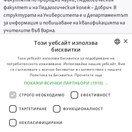
факултет и на Педагогическия колеж – Добрич. В
структурата на Университета е и Департаментът
за информация и повишаване на квалификацията на
учителите във Варна.
×
Този уебсайт използва
Специалности
Професии
бисквитки
BULGARIAN
Този уебсайт използва бисквитки за подобряване на
потребителското изживяване. Използвайки нашия уебсайт, Вие
ENGLISH
се съгласявате с всички бисквитки в съответствие с нашата
Политика за Бисквитки.
Прочетете още
ПОКАЖИ ВСИЧКИ ПАРТНЬОРИ
(1910) →
СТРОГО НЕОБХОДИМО
ЕФЕКТИВНОСТ
ТАРГЕТИРАНЕ
ФУНКЦИОНАЛНОСТ
НЕКЛАСИФИЦИРАНИ