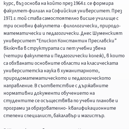
курс, въз основа на който през 1964 г. се формира
факултет-филиал на Софийския университет. През
1971 г. той става самостоятелно висше училище с
три основни факултета - филологически, природо-
математически и педагогически. Днес Шуменският
университет “Епископ Константин Преславски”
включва в структурата си пет учебни звена
(четири факултета и Педагогически колеж), в които
са обхванати основните области на класическата
университетска наука в хуманитарното,
природоматематическото и педагогическото
направление. В съответствие с държавните
нормативни документи обучението на
студентите се осъществява по учебни планове и
програми за образователно- квалификационните
степени специалист, бакалавър и магистър.