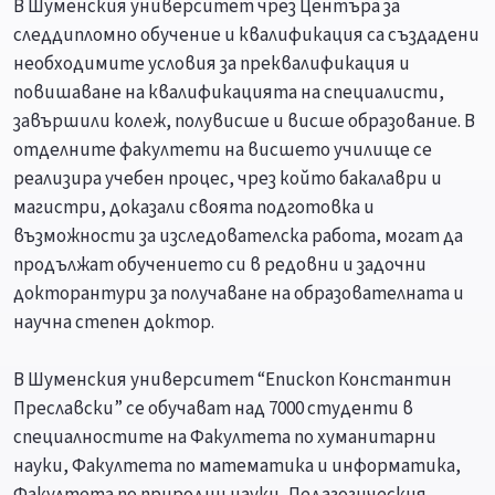
В Шуменския университет чрез Центъра за
следдипломно обучение и квалификация са създадени
необходимите условия за преквалификация и
повишаване на квалификацията на специалисти,
завършили колеж, полувисше и висше образование. В
отделните факултети на висшето училище се
реализира учебен процес, чрез който бакалаври и
магистри, доказали своята подготовка и
възможности за изследователска работа, могат да
продължат обучението си в редовни и задочни
докторантури за получаване на образователната и
научна степен доктор.
В Шуменския университет “Епископ Константин
Преславски” се обучават над 7000 студенти в
специалностите на Факултета по хуманитарни
науки, Факултета по математика и информатика,
Факултета по природни науки, Педагогическия