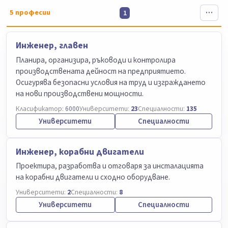
5
професии
1
Инженер, главен
Планира, организира, ръководи и контролира
производствената дейност на предприятието.
Осигурява безопасни условия на труд и изграждането
на нови производствени мощности.
Класификатор:
6000
Университети:
23
Специалности:
135
Университети
Специалности
Инженер, корабни двигатели
Проектира, разработва и отговаря за инсталацията
на корабни двигатели и сходно оборудване.
Университети:
2
Специалности:
8
Университети
Специалности