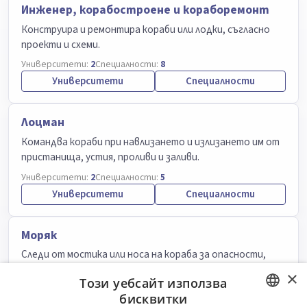
Инженер, корабостроене и кораборемонт
Конструира и ремонтира кораби или лодки, съгласно
проекти и схеми.
Университети:
2
Специалности:
8
Университети
Специалности
Лоцман
Командва кораби при навлизането и излизането им от
пристанища, устия, проливи и заливи.
Университети:
2
Специалности:
5
Университети
Специалности
Моряк
Следи от мостика или носа на кораба за опасности,
възникващи в близост до плавателния съд. Измерва
×
Този уебсайт използва
дълбочината на водата. Управлява плавателното
бисквитки
средство от корабния мостик. В случай на опасност,