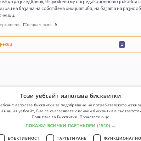
вежда разследвания, възложени му от редакционното ръководс
и или на базата на собствена инициатива, на базата на разноо
очници.
ерситети:
7
Специалности:
9
фесии
1
Този уебсайт използва бисквитки
уебсайт използва бисквитки за подобряване на потребителското изжив
и нашия уебсайт, Вие се съгласявате с всички бисквитки в съответств
Политика за Бисквитки.
Прочетете още
ПОКАЖИ ВСИЧКИ ПАРТНЬОРИ
(1910) →
ЕФЕКТИВНОСТ
ТАРГЕТИРАНЕ
ФУНКЦИОНАЛНО