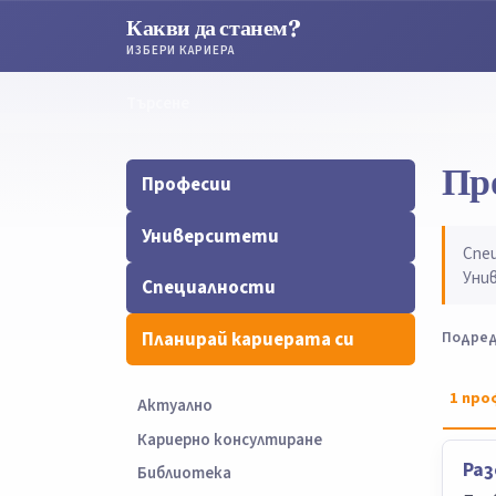
Какви да станем?
ИЗБЕРИ КАРИЕРА
Търсене
Търсене
Пр
Професии
Университети
Спе
Уни
Специалности
Планирай кариерата си
Подред
1
про
Актуално
Кариерно консултиране
Ра
Библиотека