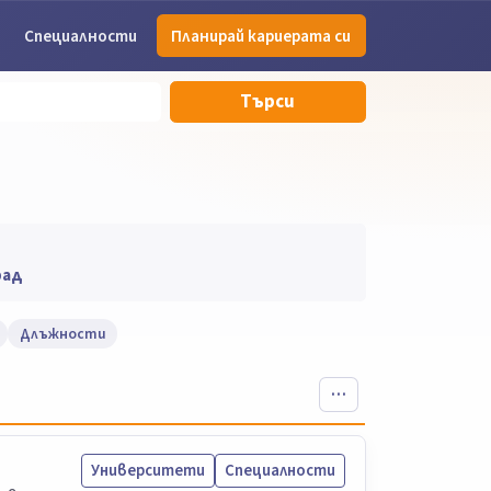
Специалности
Планирай кариерата си
Търси
рад
Длъжности
Университети
Специалности