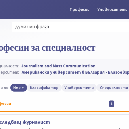
Професии
Университети
офесии за специалност
циалност:
Journalism and Mass Communication
верситет:
Американски университет в България - Благоевг
и по:
Име
Класификатор
Университети
Специалности
фесии
1
зследващ журналист