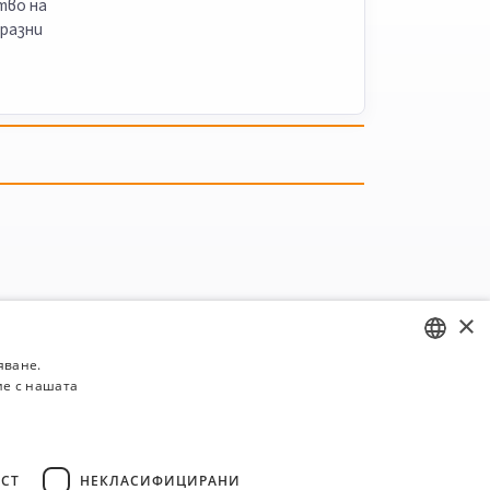
тво на
бразни
×
яване.
ие с нашата
BULGARIAN
ENGLISH
СТ
НЕКЛАСИФИЦИРАНИ