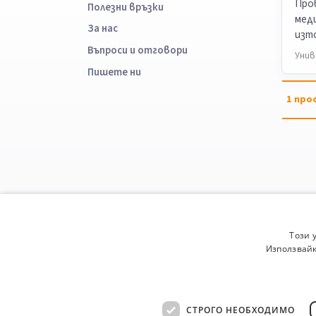
Про
Полезни връзки
меди
За нас
изт
Въпроси и отговори
Унив
Пишете ни
1
про
Този 
Използвайк
СТРОГО НЕОБХОДИМО