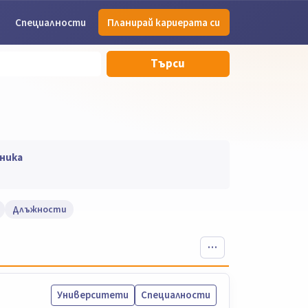
Специалности
Планирай кариерата си
Търси
ника
Длъжности
Университети
Специалности