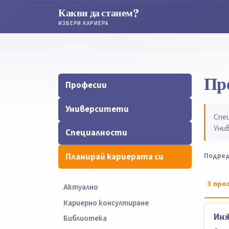
Какви да станем?
ИЗБЕРИ КАРИЕРА
Търсене
Търсене
Пр
Професии
Университети
Спе
Уни
Специалности
Планирай кариерата си
Подред
3
про
Актуално
Кариерно консултиране
Инж
Библиотека