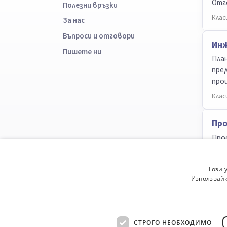
Отг
Полезни връзки
Клас
За нас
Въпроси и отговори
Инж
Пишете ни
Пла
пред
про
Клас
Про
Про
Клас
Този 
Използвайк
3
про
СТРОГО НЕОБХОДИМО