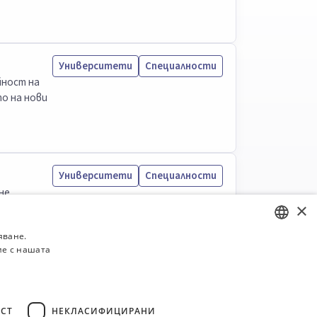
Университети
Специалности
йност на
о на нови
Университети
Специалности
не.
×
яване.
ие с нашата
BULGARIAN
ENGLISH
СТ
НЕКЛАСИФИЦИРАНИ