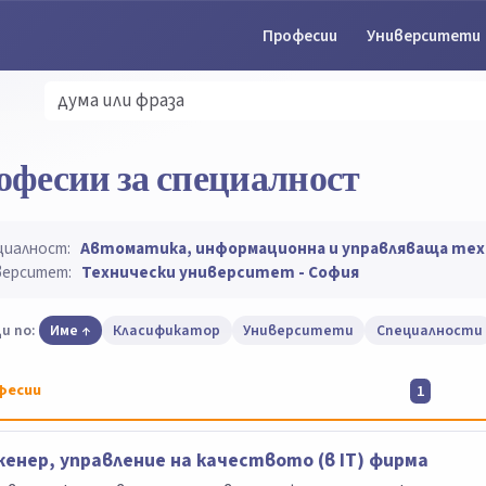
Професии
Университети
офесии за специалност
циалност:
Автоматика, информационна и управляваща тех
верситет:
Технически университет - София
и по:
Име
Класификатор
Университети
Специалности
фесии
1
eнер, управление на качеството (в IТ) фирма