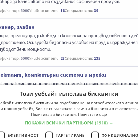
оваря за качеството на създавания софтуерен продукт.
ификатор:
6000
Университети:
16
Специалности:
39
енер, главен
нира, организира, ръководи и контролира производствената де
приятието. Осигурява безопасни условия на труд и изгражданет
изводствени мощности.
ификатор:
6000
Университети:
23
Специалности:
135
ектант, компютърни системи и мрежи
ектира компютърните системи и мрежи и тяхното функционира
ификатор:
2131
Университети:
17
Специалности:
35
Този уебсайт използва бисквитки
уебсайт използва бисквитки за подобряване на потребителското изжив
и нашия уебсайт, Вие се съгласявате с всички бисквитки в съответств
фесии
1
Политика за Бисквитки.
Прочетете още
ПОКАЖИ ВСИЧКИ ПАРТНЬОРИ
(1910) →
ЕФЕКТИВНОСТ
ТАРГЕТИРАНЕ
ФУНКЦИОНАЛНО