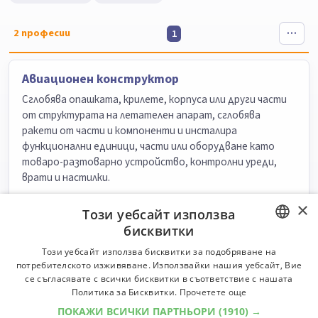
2
професии
1
Авиационен конструктор
Сглобява опашката, крилете, корпуса или други части
от структурата на летателен апарат, сглобява
ракети от части и компоненти и инсталира
функционални единици, части или оборудване като
товаро-разтоварно устройство, контролни уреди,
врати и настилки.
Университети:
3
Специалности:
3
×
Този уебсайт използва
Университети
Специалности
бисквитки
BULGARIAN
Този уебсайт използва бисквитки за подобряване на
Инженер, главен
потребителското изживяване. Използвайки нашия уебсайт, Вие
ENGLISH
Планира, организира, ръководи и контролира
се съгласявате с всички бисквитки в съответствие с нашата
Политика за Бисквитки.
Прочетете още
производствената дейност на предприятието.
Осигурява безопасни условия на труд и изграждането
ПОКАЖИ ВСИЧКИ ПАРТНЬОРИ
(1910) →