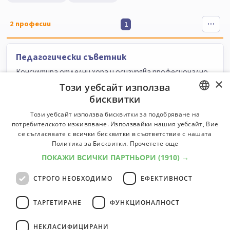
2
професии
1
Педагогически съветник
Консултира отделни хора и осигурява професионално
×
групово обучение.
Този уебсайт използва
бисквитки
Университети:
6
Специалности:
14
Университети
Специалности
BULGARIAN
Този уебсайт използва бисквитки за подобряване на
потребителското изживяване. Използвайки нашия уебсайт, Вие
ENGLISH
се съгласявате с всички бисквитки в съответствие с нашата
Учител в общообразователно училище
Политика за Бисквитки.
Прочетете още
Планира, подготвя и провежда обучението по
ПОКАЖИ ВСИЧКИ ПАРТНЬОРИ
(1910) →
преподавания предмет.
СТРОГО НЕОБХОДИМО
ЕФЕКТИВНОСТ
Класификатор:
6000
Университети:
10
Специалности:
96
Университети
Специалности
ТАРГЕТИРАНЕ
ФУНКЦИОНАЛНОСТ
НЕКЛАСИФИЦИРАНИ