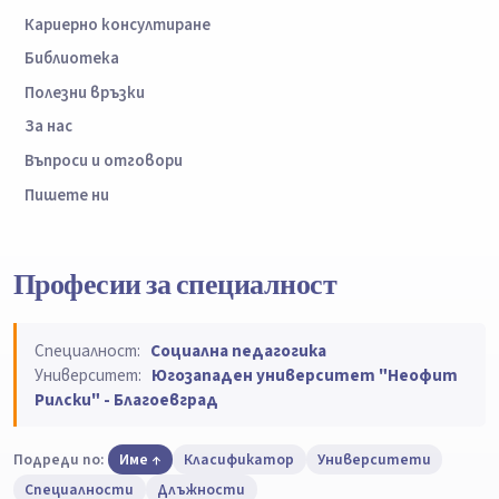
Кариерно консултиране
Библиотека
Полезни връзки
За нас
Въпроси и отговори
Пишете ни
Професии за специалност
Специалност:
Социална педагогика
Университет:
Югозападен университет "Неофит
Рилски" - Благоевград
Подреди по:
Име
Класификатор
Университети
Специалности
Длъжности