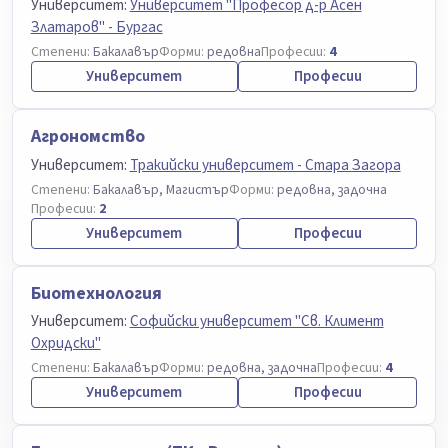
Университет:
Университет "Професор д-р Асен
Златаров" - Бургас
Степени:
Бакалавър
Форми:
редовна
Професии:
4
Университет
Професии
Агрономство
Университет:
Тракийски университет - Стара Загора
Степени:
Бакалавър, Магистър
Форми:
редовна, задочна
Професии:
2
Университет
Професии
Биотехнология
Университет:
Софийски университет "Св. Климент
Охридски"
Степени:
Бакалавър
Форми:
редовна, задочна
Професии:
4
Университет
Професии