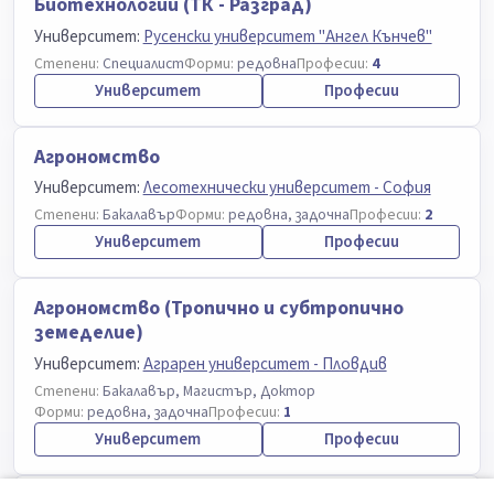
Биотехнологии (ТК - Разград)
Университет:
Русенски университет "Ангел Кънчев"
Степени:
Специалист
Форми:
редовна
Професии:
4
Университет
Професии
Агрономство
Университет:
Лесотехнически университет - София
Степени:
Бакалавър
Форми:
редовна, задочна
Професии:
2
Университет
Професии
Агрономство (Тропично и субтропично
земеделие)
Университет:
Аграрен университет - Пловдив
Степени:
Бакалавър, Магистър, Доктор
Форми:
редовна, задочна
Професии:
1
Университет
Професии