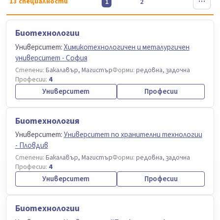
13
специалности
1
2
Биотехнологии
Университет:
Химикотехнологичен и металургичен
университет - София
Степени:
Бакалавър, Магистър
Форми:
редовна, задочна
Професии:
4
Университет
Професии
Биотехнология
Университет:
Университет по хранителни технологии
- Пловдив
Степени:
Бакалавър, Магистър
Форми:
редовна, задочна
Професии:
4
Университет
Професии
Биотехнологии