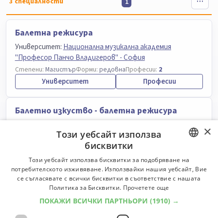
3
специалности
1
Балетна режисура
Университет:
Национална музикална академия
"Професор Панчо Владигеров" - София
Степени:
Магистър
Форми:
редовна
Професии:
2
Университет
Професии
Балетно изкуство - балетна режисура
Университет:
Академия за музикално, танцово и
×
Този уебсайт използва
изобразително изкуство - Пловдив
бисквитки
Степени:
Магистър
Форми:
задочна
Професии:
2
Университет
Професии
BULGARIAN
Този уебсайт използва бисквитки за подобряване на
потребителското изживяване. Използвайки нашия уебсайт, Вие
ENGLISH
се съгласявате с всички бисквитки в съответствие с нашата
Режисура за драматичен театър
Политика за Бисквитки.
Прочетете още
ПОКАЖИ ВСИЧКИ ПАРТНЬОРИ
(1910) →
Университет:
Национална академия за театрално и
филмово изкуство "Кръстьо Сарафов" - София