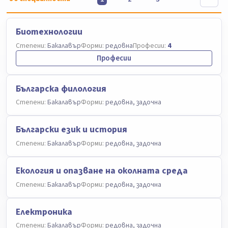
Биотехнологии
Степени:
Бакалавър
Форми:
редовна
Професии:
4
Професии
Българска филология
Степени:
Бакалавър
Форми:
редовна, задочна
Български език и история
Степени:
Бакалавър
Форми:
редовна, задочна
Екология и опазване на околната среда
Степени:
Бакалавър
Форми:
редовна, задочна
Електроника
Степени:
Бакалавър
Форми:
редовна, задочна