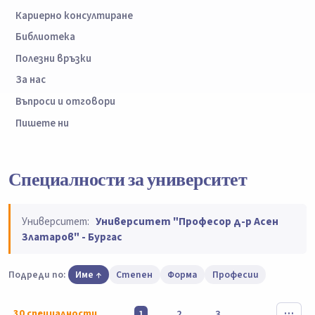
Кариерно консултиране
Библиотека
Полезни връзки
За нас
Въпроси и отговори
Пишете ни
Специалности за университет
Университет:
Университет "Професор д-р Асен
Златаров" - Бургас
Подреди по:
Име
Степен
Форма
Професии
30
специалности
1
2
3