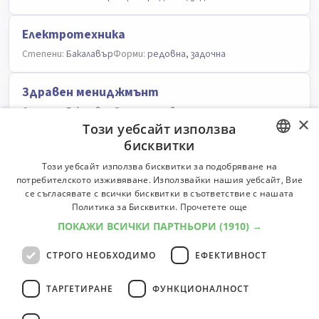
Електротехника
Степени:
Бакалавър
Форми:
редовна, задочна
Здравен мениджмънт
Степени:
Бакалавър
Форми:
редовна, задочна
×
Този уебсайт използва
бисквитки
Индустриален мениджмънт
BULGARIAN
Този уебсайт използва бисквитки за подобряване на
Степени:
Бакалавър, Магистър
Форми:
редовна, задочна
потребителското изживяване. Използвайки нашия уебсайт, Вие
ENGLISH
се съгласявате с всички бисквитки в съответствие с нашата
История и психология
Политика за Бисквитки.
Прочетете още
Степени:
Бакалавър, Магистър
Форми:
редовна, задочна
ПОКАЖИ ВСИЧКИ ПАРТНЬОРИ
(1910) →
СТРОГО НЕОБХОДИМО
ЕФЕКТИВНОСТ
Компютърни системи и технологии
Степени:
Бакалавър
Форми:
редовна, задочна
ТАРГЕТИРАНЕ
ФУНКЦИОНАЛНОСТ