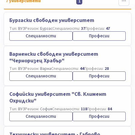
7
университети
1
Бургаски свободен университет
Тип:
ВУЗ
Регион:
Бургас
Специалности:
37
Професии:
47
Специалности
Професии
Варненски свободен университет
"Черноризец Храбър"
Тип:
ВУЗ
Регион:
Варна
Специалности:
44
Професии:
28
Специалности
Професии
Софийски университет "Св. Климент
Охридски"
Тип:
ВУЗ
Регион:
София
Специалности:
118
Професии:
84
Специалности
Професии
Технически университет - Габрово