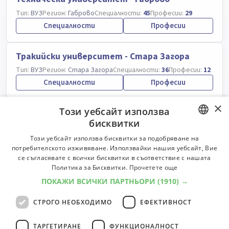
Тип:
ВУЗ
Регион:
Габрово
Специалности:
45
Професии:
29
Специалности
Професии
Тракийски университет - Стара Загора
Тип:
ВУЗ
Регион:
Стара Загора
Специалности:
36
Професии:
12
Специалности
Професии
×
Този уебсайт използва
Шуменски университет "Епископ
бисквитки
Константин Преславски"
BULGARIAN
Тип:
ВУЗ
Регион:
Шумен
Специалности:
82
Професии:
68
Този уебсайт използва бисквитки за подобряване на
потребителското изживяване. Използвайки нашия уебсайт, Вие
Специалности
Професии
ENGLISH
се съгласявате с всички бисквитки в съответствие с нашата
Политика за Бисквитки.
Прочетете още
Югозападен университет "Неофит Рилски"
ПОКАЖИ ВСИЧКИ ПАРТНЬОРИ
(1910) →
- Благоевград
СТРОГО НЕОБХОДИМО
ЕФЕКТИВНОСТ
Тип:
ВУЗ
Регион:
Благоевград
Специалности:
74
Професии:
87
Специалности
Професии
ТАРГЕТИРАНЕ
ФУНКЦИОНАЛНОСТ