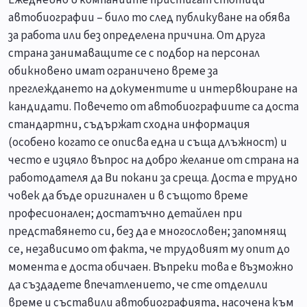
Ежедневно в компаниите пристигат стотици
автобиографии – било то след публикуване на обява
за работа или без определена причина. От друга
страна занимаващите се с подбор на персонал
обикновено имат ограничено време за
преглеждането на документите и интервюиране на
кандидати. Повечето от автобиографиите са доста
стандартни, съдържат сходна информация
(особено когато се описва една и съща длъжност) и
често е изцяло въпрос на добро желание от страна на
работодателя да Ви покани за среща. Доста е трудно
човек да бъде оригинален и в същото време
професионален; достатъчно детайлен при
представянето си, без да е многословен; запомнящ
се, независимо от факта, че трудовият му опит до
момента е доста обичаен. Въпреки това е възможно
да създадете впечатлението, че сте отделили
време и съставили автобиографията, насочена към