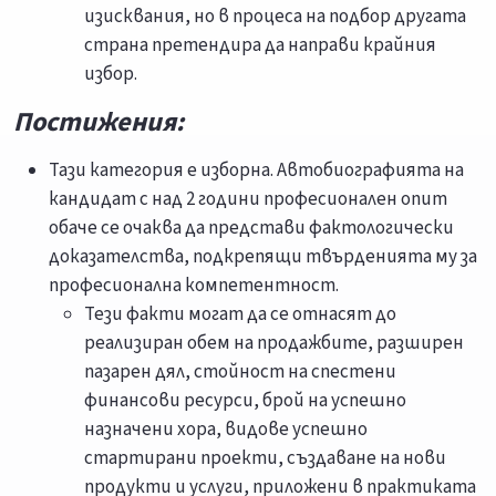
изисквания, но в процеса на подбор другата
страна претендира да направи крайния
избор.
Постижения:
Тази категория е изборна. Автобиографията на
кандидат с над 2 години професионален опит
обаче се очаква да представи фактологически
доказателства, подкрепящи твърденията му за
професионална компетентност.
Тези факти могат да се отнасят до
реализиран обем на продажбите, разширен
пазарен дял, стойност на спестени
финансови ресурси, брой на успешно
назначени хора, видове успешно
стартирани проекти, създаване на нови
продукти и услуги, приложени в практиката