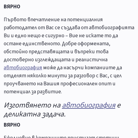
ВЯРНО
Първото впечатление на потенциалния
работодател от Вас се създава от автобиографията
Ви и едно нещо е сигурно – Вие не искате то да
остане единственото. Добре оформената,
обстойно представящата и въпреки това
достоверно изглеждащата и реалистична
автобиография
може да насърчи компаниите да
отделят няколко минути за разговор с Вас, с цел
проучването на Вашия професионален опит и
потенциал за развитие.
Изготвянето на
автобиография
е
деликатна задача.
ВЯРНО