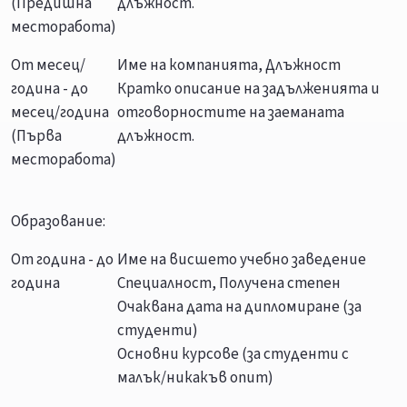
(Предишна
длъжност.
месторабота)
От месец/
Име на компанията, Длъжност
година - до
Кратко описание на задълженията и
месец/година
отговорностите на заеманата
(Първа
длъжност.
месторабота)
Образование:
От година - до
Име на висшето учебно заведение
година
Специалност, Получена степен
Очаквана дата на дипломиране (за
студенти)
Основни курсове (за студенти с
малък/никакъв опит)