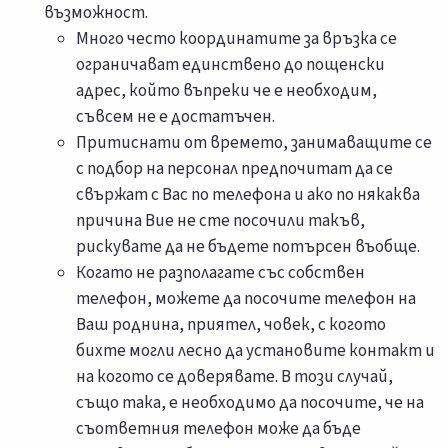
възможност.
Много често координатите за връзка се
ограничават единствено до пощенски
адрес, който въпреки че е необходим,
съвсем не е достатъчен.
Притиснати от времето, занимаващите се
с подбор на персонал предпочитат да се
свържат с Вас по телефона и ако по някаква
причина Вие не сте посочили такъв,
рискувате да не бъдете потърсен въобще.
Когато не разполагате със собствен
телефон, можете да посочите телефон на
Ваш роднина, приятел, човек, с когото
бихте могли лесно да установите контакт и
на когото се доверявате. В този случай,
също така, е необходимо да посочите, че на
съответния телефон може да бъде