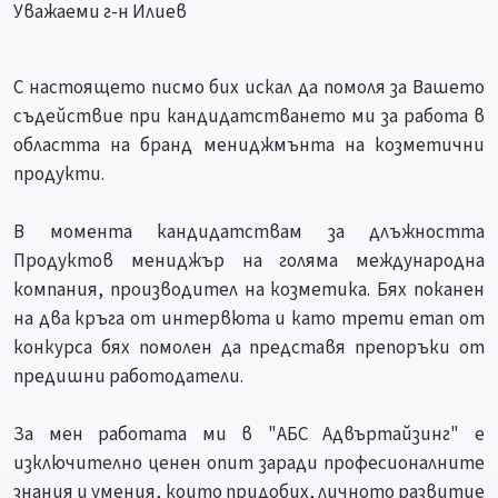
Уважаеми г-н Илиев
С настоящето писмо бих искал да помоля за Вашето
съдействие при кандидатстването ми за работа в
областта на бранд мениджмънта на козметични
продукти.
В момента кандидатствам за длъжността
Продуктов мениджър на голяма международна
компания, производител на козметика. Бях поканен
на два кръга от интервюта и като трети етап от
конкурса бях помолен да представя препоръки от
предишни работодатели.
За мен работата ми в "АБС Адвъртайзинг" е
изключително ценен опит заради професионалните
знания и умения, които придобих, личното развитие