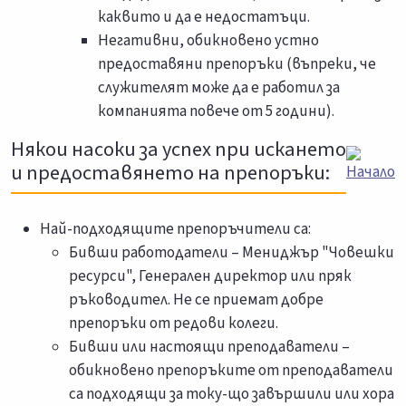
каквито и да е недостатъци.
Негативни, обикновено устно
предоставяни препоръки (въпреки, че
служителят може да е работил за
компанията повече от 5 години).
Някои насоки за успех при искането
и предоставянето на препоръки:
Най-подходящите препоръчители са:
Бивши работодатели – Мениджър "Човешки
ресурси", Генерален директор или пряк
ръководител. Не се приемат добре
препоръки от редови колеги.
Бивши или настоящи преподаватели –
обикновено препоръките от преподаватели
са подходящи за току-що завършили или хора