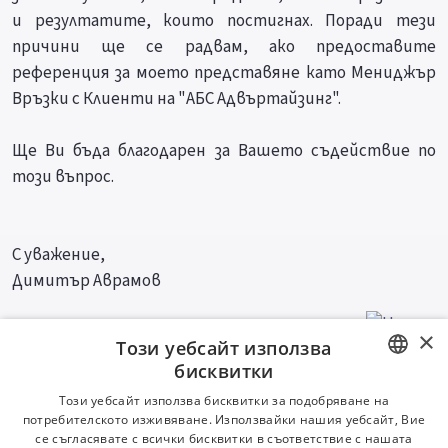
и резултатите, които постигнах. Поради тези
причини ще се радвам, ако предоставите
референция за моето представяне като Мениджър
Връзки с Клиенти на "АБС Адвъртайзинг".
Ще Ви бъда благодарен за Вашето съдействие по
този въпрос.
С уважение,
Димитър Аврамов
×
Този уебсайт използва
бисквитки
Видео съвети
BULGARIAN
Този уебсайт използва бисквитки за подобряване на
потребителското изживяване. Използвайки нашия уебсайт, Вие
ENGLISH
се съгласявате с всички бисквитки в съответствие с нашата