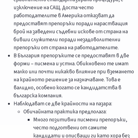
изключение на САЩ. Доста често
работодателите в Америка отказват да
предоставят препоръки поради нарастващия
брой на заведени съдебни искове от страна на
бивши служители поради незадоволителни
препоръки от страна на работодателите.
В България препоръките се предоставят в две
форми – писмена и устна. Обикновено те имат
малко или почти никакво влияние при вземането
на крайното решение за назначаване. Това е
валидно, особено когато се кандидатства в
българска компания.
Наблюдават се две крайности на пазара:
Обичайната практика предполага:
Много позитивни писмени препоръки,
често подготвени от самите
кандидати и описващи ги като хора без