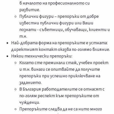
в началото на професионалното си
развитие.
Публични фигури – препоръки от добре
известни публични фигури или Ваши
познати - съветници, обучаващи, клиенти и
т.н.
Най-добрата форма на препоръките е устната:
директният контакт оказва по-голямо влияние.
Някои технически препоръки:
Когато сте преминали стаж, учебен проект
и т.н. винаги се опитвайте да получите
препоръки при успешно приключване на
заданието.
В България работодателите се отнасят с
по-голям респект към препоръките от
чужденци.
Препоръките следва да не са нито много