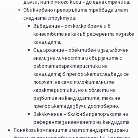
дълги, нито много къси – до една страница.
Обикновено препоръките трябва да имат
следната структура:
Въведение – от колко време и в
качеството на какъв референта познава
кандидата.
Съдържание – обективен и задълбочен
анализ на личността и свързаните с
работата характеристики на
кандидата; в препоръката следва да се
посочат не само положителните
характеристики, но и области на
развитие на кандидатите, така че
препоръката да звучи достоверно.
Заключение – включва препоръката на
референта за наемането на кандидата.
Понякога компаниите имат стандартизирани