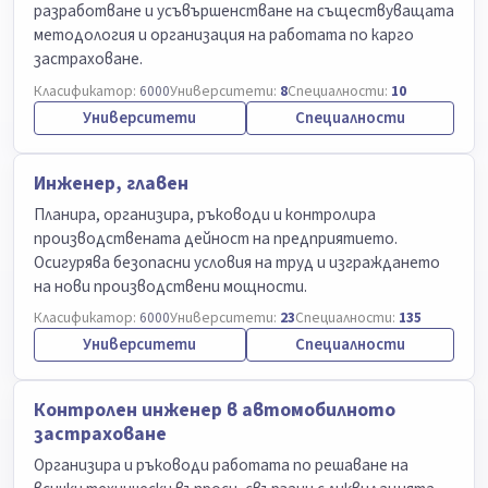
разработване и усъвършенстване на съществуващата
методология и организация на работата по карго
застраховане.
Класификатор:
6000
Университети:
8
Специалности:
10
Университети
Специалности
Инженер, главен
Планира, организира, ръководи и контролира
производствената дейност на предприятието.
Осигурява безопасни условия на труд и изграждането
на нови производствени мощности.
Класификатор:
6000
Университети:
23
Специалности:
135
Университети
Специалности
Контролен инженер в автомобилното
застраховане
Организира и ръководи работата по решаване на