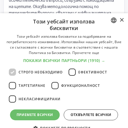
всички технически въпроси, свързани с ликвидацията
на щетите. Оказва методологична помощ по
техническите въпроси, свързани с ликвидацията на
×
щетите.
Този уебсайт използва
бисквитки
Класификатор:
6000
Университети:
8
Специалности:
10
Университети
Специалности
BULGARIAN
Този уебсайт използва бисквитки за подобряване на
потребителското изживяване. Използвайки нашия уебсайт, Вие
ENGLISH
се съгласявате с всички бисквитки в съответствие с нашата
Технолог
Политика за Бисквитки.
Прочетете още
Изпълнява технически задачи по приложение на
ПОКАЖИ ВСИЧКИ ПАРТНЬОРИ
(1910) →
производствени технологии.
СТРОГО НЕОБХОДИМО
ЕФЕКТИВНОСТ
Класификатор:
6000
Университети:
11
Специалности:
27
Университети
Специалности
ТАРГЕТИРАНЕ
ФУНКЦИОНАЛНОСТ
НЕКЛАСИФИЦИРАНИ
5
професии
1
ПРИЕМЕТЕ ВСИЧКИ
ОТХВЪРЛЕТЕ ВСИЧКИ