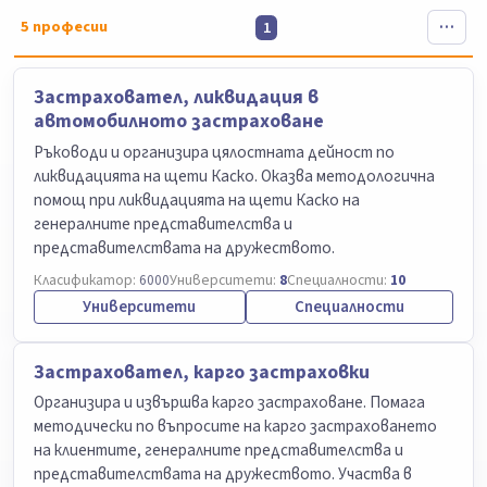
5
професии
1
Застраховател, ликвидация в
автомобилното застраховане
Ръководи и организира цялостната дейност по
ликвидацията на щети Каско. Оказва методологична
помощ при ликвидацията на щети Каско на
генералните представителства и
представителствата на дружеството.
Класификатор:
6000
Университети:
8
Специалности:
10
Университети
Специалности
Застраховател, карго застраховки
Организира и извършва карго застраховане. Помага
методически по въпросите на карго застраховането
на клиентите, генералните представителства и
представителствата на дружеството. Участва в