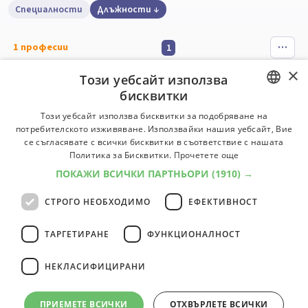
Специалности
Длъжности
1
професии
1
×
Този уебсайт използва
Директор на училище
бисквитки
Директорът на училище планира, организира,
BULGARIAN
Този уебсайт използва бисквитки за подобряване на
ръководи и отговаря за осъществяването на
потребителското изживяване. Използвайки нашия уебсайт, Вие
ENGLISH
държавната и училищната политика в областта на
се съгласявате с всички бисквитки в съответствие с нашата
образованието, учебно-възпитателния процес и
Политика за Бисквитки.
Прочетете още
цялостната административно-управленска и
ПОКАЖИ ВСИЧКИ ПАРТНЬОРИ
(1910) →
финансова дейност в училището.
СТРОГО НЕОБХОДИМО
ЕФЕКТИВНОСТ
Университети:
5
Специалности:
6
Университети
Специалности
ТАРГЕТИРАНЕ
ФУНКЦИОНАЛНОСТ
НЕКЛАСИФИЦИРАНИ
1
професии
1
ПРИЕМЕТЕ ВСИЧКИ
ОТХВЪРЛЕТЕ ВСИЧКИ