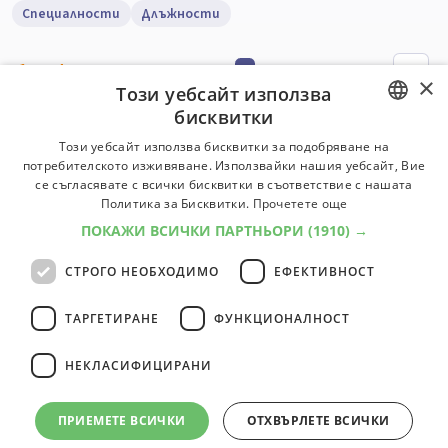
Специалности
Длъжности
1
професии
1
×
Този уебсайт използва
бисквитки
Треньор / Специалист по физическо
BULGARIAN
Този уебсайт използва бисквитки за подобряване на
възпитание и спорт
потребителското изживяване. Използвайки нашия уебсайт, Вие
ENGLISH
Съвременният спорт е многостранно обществено
се съгласявате с всички бисквитки в съответствие с нашата
явление и сфера на човешката дейност, която се
Политика за Бисквитки.
Прочетете още
характеризира със специализирана система от
ПОКАЖИ ВСИЧКИ ПАРТНЬОРИ
(1910) →
средства, способи и форми на двигателна дейност.
СТРОГО НЕОБХОДИМО
ЕФЕКТИВНОСТ
Университети:
6
Специалности:
19
Университети
Специалности
ТАРГЕТИРАНЕ
ФУНКЦИОНАЛНОСТ
НЕКЛАСИФИЦИРАНИ
1
професии
1
ПРИЕМЕТЕ ВСИЧКИ
ОТХВЪРЛЕТЕ ВСИЧКИ