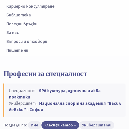
Кариерно консултиране
Библиотека
Полезни връзки
За нас
Въпроси и отговори
Пишете ни
Професии за специалност
Специалност:
SPA култура, източни и аква
практики
Университет:
Национална спортна академия "Васил
Левски" - София
Подреди по:
Име
Класификатор
Университети