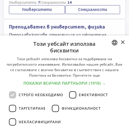
Университети:
7
Специалности:
14
Университети
Специалности
Преподавател в университет, физика
Преподава курсове, отнасящи се до законите на
×
материята и енергията.
Този уебсайт използва
бисквитки
Университети:
6
Специалности:
11
Университети
Специалности
BULGARIAN
Този уебсайт използва бисквитки за подобряване на
потребителското изживяване. Използвайки нашия уебсайт, Вие
ENGLISH
се съгласявате с всички бисквитки в съответствие с нашата
Учител в общообразователно училище
Политика за Бисквитки.
Прочетете още
Планира, подготвя и провежда обучението по
ПОКАЖИ ВСИЧКИ ПАРТНЬОРИ
(1910) →
преподавания предмет.
СТРОГО НЕОБХОДИМО
ЕФЕКТИВНОСТ
Класификатор:
6000
Университети:
10
Специалности:
96
Университети
Специалности
ТАРГЕТИРАНЕ
ФУНКЦИОНАЛНОСТ
НЕКЛАСИФИЦИРАНИ
6
професии
1