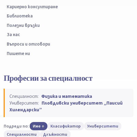
Кариерно консултиране
Библиотека
Полезни връзки
За нас
Въпроси и отговори
Пишете ни
Професии за специалност
Специалност:
Физика и математика
Университет:
Пловдивски университет „Паисий
Хилендарски”
Подреди по:
Име
Класификатор
Университети
Специалности
Длъжности