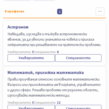
6
професии
1
Астроном
Набюдава, изследва и тълкува астрономически
явления, за да увеличи знанията на човека и прилага
откритията при решаването на практически проблеми.
Университети:
5
Специалности:
8
Университети
Специалности
Математик, приложна математика
Прави проучвания относно основните математически
въпроси или приложенията им в науката, управлението
и други сфери. Решава проблеми от различни области,
използвайки математически методи.
Университети:
5
Специалности:
12
Университети
Специалности