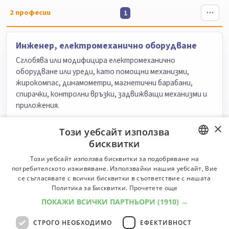
2
професии
1
Инженер, електромеханично оборудване
Сглобява или модифицира електромеханично
оборудване или уреди, като помощни механизми,
жирокомпас, динамометри, магнетични барабани,
спирачки, контролни връзки, задвижващи механизми и
приложения.
Университети:
12
Специалности:
32
×
Този уебсайт използва
Университети
Специалности
бисквитки
BULGARIAN
Този уебсайт използва бисквитки за подобряване на
Инженер, главен
потребителското изживяване. Използвайки нашия уебсайт, Вие
ENGLISH
Планира, организира, ръководи и контролира
се съгласявате с всички бисквитки в съответствие с нашата
Политика за Бисквитки.
Прочетете още
производствената дейност на предприятието.
Осигурява безопасни условия на труд и изграждането
ПОКАЖИ ВСИЧКИ ПАРТНЬОРИ
(1910) →
на нови производствени мощности.
СТРОГО НЕОБХОДИМО
ЕФЕКТИВНОСТ
Класификатор:
6000
Университети:
23
Специалности:
135