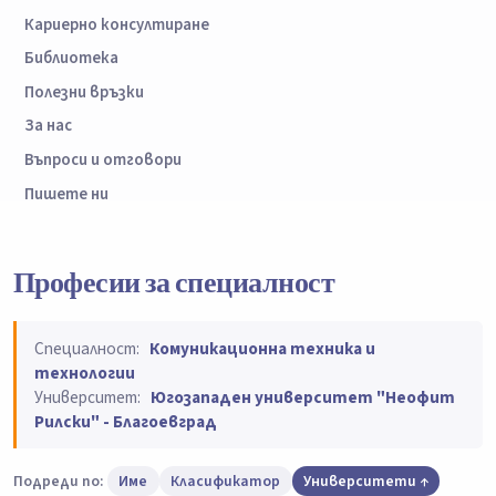
Кариерно консултиране
Библиотека
Полезни връзки
За нас
Въпроси и отговори
Пишете ни
Професии за специалност
Специалност:
Комуникационна техника и
технологии
Университет:
Югозападен университет "Неофит
Рилски" - Благоевград
Подреди по:
Име
Класификатор
Университети