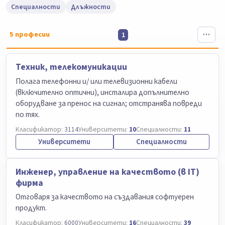
Специалности
Длъжности
5
професии
1
Техник, телекомуникации
Полага телефонни и/ или телевизионни кабели
(включително оптични), инсталира допълнително
оборудване за пренос на сигнал; отстранява повреди
по тях.
Класификатор:
3114
Университети:
10
Специалности:
11
Университети
Специалности
Инжeнер, управление на качеството (в IТ)
фирма
Отговаря за качеството на създавания софтуерен
продукт.
Класификатор:
6000
Университети:
16
Специалности:
39