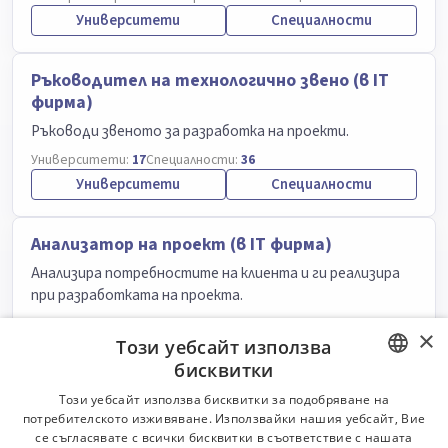
Университети
Специалности
Ръководител на технологично звено (в IT
фирма)
Ръководи звеното за разработка на проекти.
Университети:
17
Специалности:
36
Университети
Специалности
Анализатор на проект (в IT фирма)
Анализира потребностите на клиента и ги реализира
при разработката на проекта.
Класификатор:
6000
Университети:
19
Специалности:
53
×
Този уебсайт използва
Университети
Специалности
бисквитки
BULGARIAN
Този уебсайт използва бисквитки за подобряване на
Инженер, главен
потребителското изживяване. Използвайки нашия уебсайт, Вие
ENGLISH
Планира, организира, ръководи и контролира
се съгласявате с всички бисквитки в съответствие с нашата