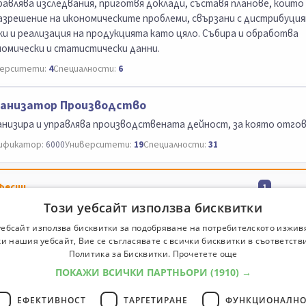
авлява изследвания, приготвя доклади, съставя планове, които
азрешение на икономическите проблеми, свързани с дистрибуция
и и реализация на продукцията като цяло. Събира и обработва
омически и статистически данни.
ерситети:
4
Специалности:
6
ганизатор Производство
низира и управлява производствената дейност, за която отгов
ификатор:
6000
Университети:
19
Специалности:
31
фесии
1
Този уебсайт използва бисквитки
уебсайт използва бисквитки за подобряване на потребителското изжив
и нашия уебсайт, Вие се съгласявате с всички бисквитки в съответств
Политика за Бисквитки.
Прочетете още
ПОКАЖИ ВСИЧКИ ПАРТНЬОРИ
(1910) →
ЕФЕКТИВНОСТ
ТАРГЕТИРАНЕ
ФУНКЦИОНАЛНО