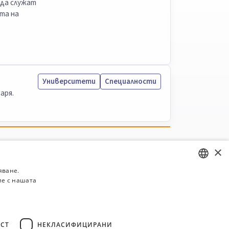
 да служат
та на
Университети
Специалности
аря.
×
яване.
ие с нашата
BULGARIAN
ENGLISH
СТ
НЕКЛАСИФИЦИРАНИ