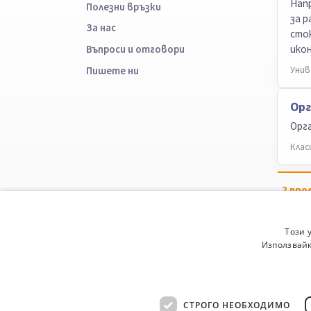
Напр
Полезни връзки
за р
За нас
сток
икон
Въпроси и отговори
Унив
Пишете ни
Ор
Орга
Клас
2
про
Този 
Използвайк
СТРОГО НЕОБХОДИМО