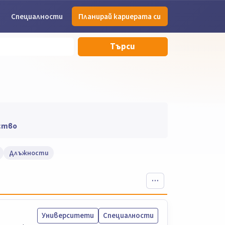
Специалности
Планирай кариерата си
Търси
ство
Длъжности
Университети
Специалности