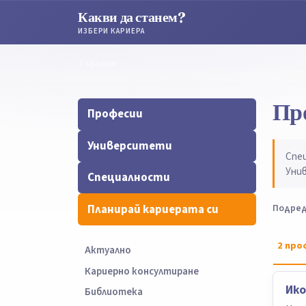
Какви да станем?
ИЗБЕРИ КАРИЕРА
Търсене
Търсене
Пр
Професии
Университети
Спе
Уни
Специалности
Планирай кариерата си
Подред
2
про
Актуално
Кариерно консултиране
Ик
Библиотека