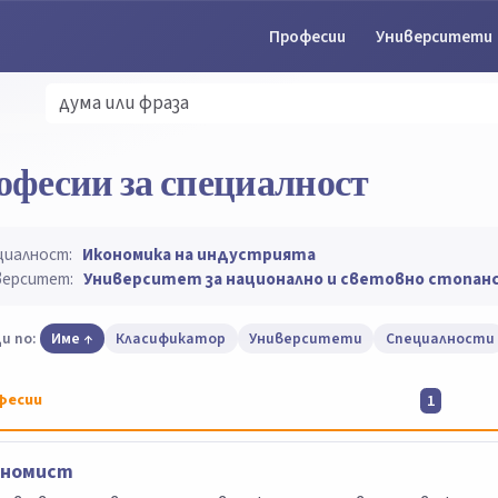
Професии
Университети
офесии за специалност
циалност:
Икономика на индустрията
верситет:
Университет за национално и световно стопан
и по:
Име
Класификатор
Университети
Специалности
фесии
1
ономист