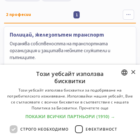
2
професии
1
Полицай, железопътен транспорт
Охранява собствеността на транспортната
организация и защитава нейните служители и
пътниците.
Университети:
1
Специалности:
1
×
Този уебсайт използва
Университети
Специалности
бисквитки
BULGARIAN
Този уебсайт използва бисквитки за подобряване на
Полицай, патрул
потребителското изживяване. Използвайки нашия уебсайт, Вие
ENGLISH
Обикаля определена зона и следи за спазване на
се съгласявате с всички бисквитки в съответствие с нашата
Политика за Бисквитки.
Прочетете още
обществения ред и законите за движение по
пътищата, предотвратява престъпления, арестува
ПОКАЖИ ВСИЧКИ ПАРТНЬОРИ
(1910) →
нарушители.
СТРОГО НЕОБХОДИМО
ЕФЕКТИВНОСТ
Университети:
2
Специалности:
2
Университети
Специалности