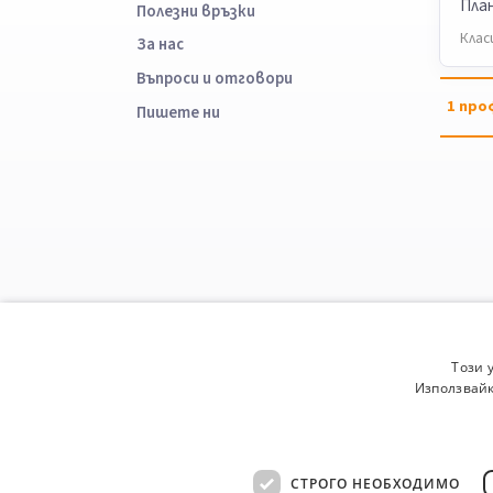
Пла
Полезни връзки
Клас
За нас
Въпроси и отговори
1
про
Пишете ни
Този 
Използвайк
СТРОГО НЕОБХОДИМО