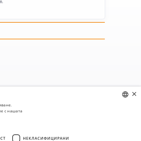
т.
×
яване.
ие с нашата
BULGARIAN
ENGLISH
СТ
НЕКЛАСИФИЦИРАНИ