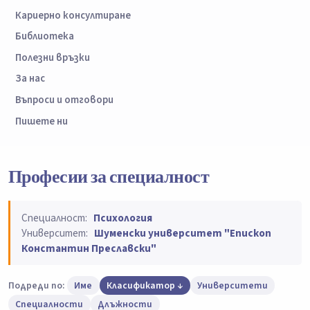
Кариерно консултиране
Библиотека
Полезни връзки
За нас
Въпроси и отговори
Пишете ни
Професии за специалност
Специалност:
Психология
Университет:
Шуменски университет "Епископ
Константин Преславски"
Подреди по:
Име
Класификатор
Университети
Специалности
Длъжности