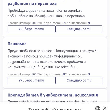
развитие на персонала
Провежда фирмената политика по оценка и
повишаване на квалификацията на персонала.
Класификатор:
6000
Университети:
7
Специалности:
9
Университети
Специалности
Психолог
Предоставя психологически консултации и осигурява
експертна помощ при идентифицирането и
разрешаването на психологически проблеми и
конфликти – индивидуални и колективни.
Класификатор:
6000
Университети:
8
Специалности:
9
Университети
Специалности
Преподавател в университет, психология
Преподава курсове по психология, детска и клинична
×
психология и психологическо консултиране.
Този уебсайт използва