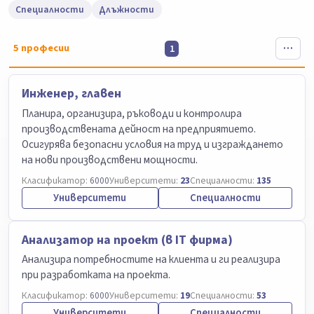
Специалности
Длъжности
5
професии
1
Инженер, главен
Планира, организира, ръководи и контролира
производствената дейност на предприятието.
Осигурява безопасни условия на труд и изграждането
на нови производствени мощности.
Класификатор:
6000
Университети:
23
Специалности:
135
Университети
Специалности
Анализатор на проект (в IT фирма)
Анализира потребностите на клиента и ги реализира
при разработката на проекта.
Класификатор:
6000
Университети:
19
Специалности:
53
Университети
Специалности