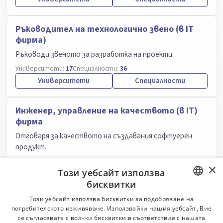
Ръководител на технологично звено (в IT
фирма)
Ръководи звеното за разработка на проекти.
Университети:
17
Специалности:
36
Университети
Специалности
Инжeнер, управление на качеството (в IТ)
фирма
Отговаря за качеството на създавания софтуерен
продукт.
Класификатор:
6000
Университети:
16
Специалности:
39
×
Този уебсайт използва
Университети
Специалности
бисквитки
BULGARIAN
Този уебсайт използва бисквитки за подобряване на
Техник, телекомуникации
потребителското изживяване. Използвайки нашия уебсайт, Вие
ENGLISH
Полага телефонни и/ или телевизионни кабели
се съгласявате с всички бисквитки в съответствие с нашата