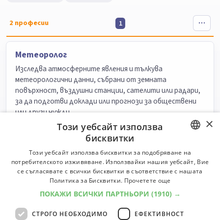
2
професии
1
Метеоролог
Изследва атмосферните явления и тълкува
метеорологични данни, събрани от земната
повърхност, въздушни станции, сателити или радари,
за да подготви доклади или прогнози за обществени
или други нужди.
×
Този уебсайт използва
Университети:
5
Специалности:
8
бисквитки
Университети
Специалности
BULGARIAN
Този уебсайт използва бисквитки за подобряване на
потребителското изживяване. Използвайки нашия уебсайт, Вие
Астроном
ENGLISH
се съгласявате с всички бисквитки в съответствие с нашата
Политика за Бисквитки.
Прочетете още
Набюдава, изследва и тълкува астрономически
явления, за да увеличи знанията на човека и прилага
ПОКАЖИ ВСИЧКИ ПАРТНЬОРИ
(1910) →
откритията при решаването на практически проблеми.
СТРОГО НЕОБХОДИМО
ЕФЕКТИВНОСТ
Университети:
5
Специалности:
8