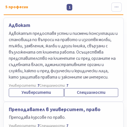
5
професии
1
Адвокат
Адвокатът предоставя устни и писмени консултации и
становища по въпроси на правото и изготвя молби,
тъжби, заявления, жалби и други книжа, свързани с
възложената от клиента работа. Осъществява
представителство на клиентите си пред органите на
съдебната власт, административните органи и
служби, както и пред физически и юридически лица,
като защитава правата и законните им интереси.
Университети:
7
Специалности:
7
Университети
Специалности
Преподавател в университет, право
Преподава курсове по право.
Университети:
7
Специалности:
7