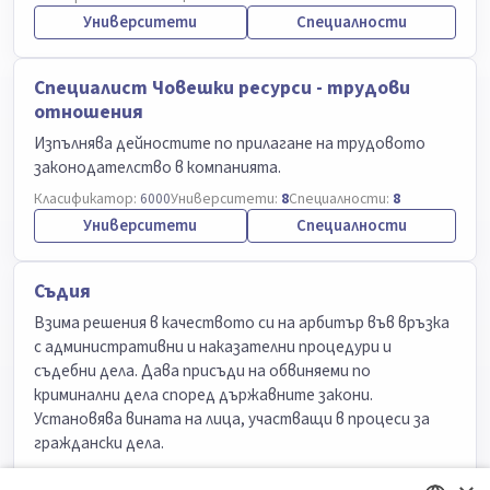
Университети
Специалности
Специалист Човешки ресурси - трудови
отношения
Изпълнява дейностите по прилагане на трудовото
законодателство в компанията.
Класификатор:
6000
Университети:
8
Специалности:
8
Университети
Специалности
Съдия
Взима решения в качеството си на арбитър във връзка
с административни и наказателни процедури и
съдебни дела. Дава присъди на обвиняеми по
криминални дела според държавните закони.
Установява вината на лица, участващи в процеси за
граждански дела.
Университети:
7
Специалности:
7