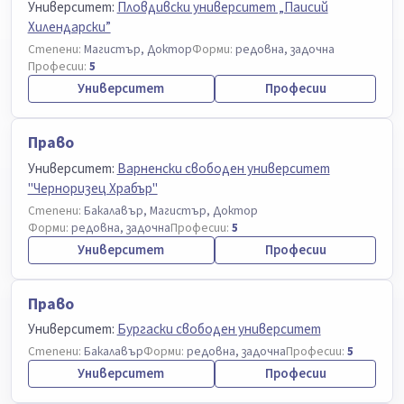
Университет:
Пловдивски университет „Паисий
Хилендарски”
Степени:
Магистър, Доктор
Форми:
редовна, задочна
Професии:
5
Университет
Професии
Право
Университет:
Варненски свободен университет
"Черноризец Храбър"
Степени:
Бакалавър, Магистър, Доктор
Форми:
редовна, задочна
Професии:
5
Университет
Професии
Право
Университет:
Бургаски свободен университет
Степени:
Бакалавър
Форми:
редовна, задочна
Професии:
5
Университет
Професии