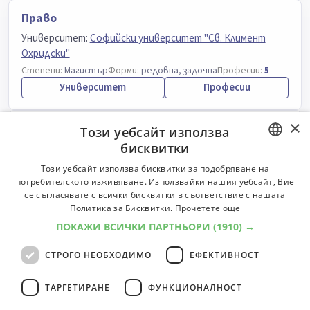
Право
Университет:
Софийски университет "Св. Климент
Охридски"
Степени:
Магистър
Форми:
редовна, задочна
Професии:
5
Университет
Професии
×
Право
Този уебсайт използва
бисквитки
Университет:
Технически университет - Варна
Степени:
Магистър
Форми:
редовна, задочна
Професии:
5
BULGARIAN
Този уебсайт използва бисквитки за подобряване на
Университет
Професии
потребителското изживяване. Използвайки нашия уебсайт, Вие
ENGLISH
се съгласявате с всички бисквитки в съответствие с нашата
Политика за Бисквитки.
Прочетете още
Право
ПОКАЖИ ВСИЧКИ ПАРТНЬОРИ
(1910) →
Университет:
Русенски университет "Ангел Кънчев"
СТРОГО НЕОБХОДИМО
ЕФЕКТИВНОСТ
Степени:
Магистър
Форми:
редовна, задочна
Професии:
5
Университет
Професии
ТАРГЕТИРАНЕ
ФУНКЦИОНАЛНОСТ