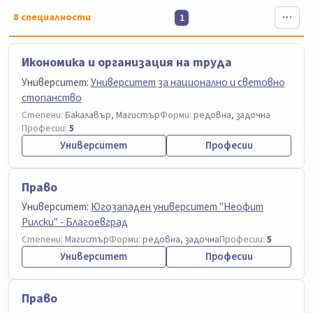
8
специалности
1
Икономика и организация на труда
Университет:
Университет за национално и световно
стопанство
Степени:
Бакалавър, Магистър
Форми:
редовна, задочна
Професии:
5
Университет
Професии
Право
Университет:
Югозападен университет "Неофит
Рилски" - Благоевград
Степени:
Магистър
Форми:
редовна, задочна
Професии:
5
Университет
Професии
Право