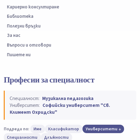
Кариерно консултиране
Библиотека
Полезни връзки
За нас
Въпроси и отговори
Пишете ни
Професии за специалност
Специалност:
Музикална педагогика
Университет:
Софийски университет "Св.
Климент Охридски"
Подреди по:
Име
Класификатор
Университети
Специалности
Длъжности