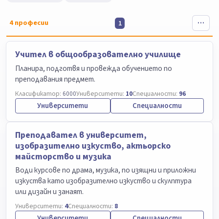
4
професии
1
Учител в общообразователно училище
Планира, подготвя и провежда обучението по
преподавания предмет.
Класификатор:
6000
Университети:
10
Специалности:
96
Университети
Специалности
Преподавател в университет,
изобразително изкуство, актьорско
майсторство и музика
Води курсове по драма, музика, по изящни и приложни
изкуства като изобразително изкуство и скулптура
или дизайн и занаят.
Университети:
4
Специалности:
8
Университети
Специалности