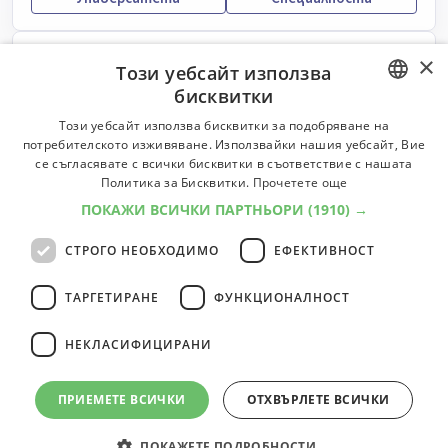
Певец
×
Този уебсайт използва
Изпълнява песни по радио, телевизия или на сцена.
бисквитки
Университети:
4
Специалности:
5
BULGARIAN
Този уебсайт използва бисквитки за подобряване на
Университети
Специалности
потребителското изживяване. Използвайки нашия уебсайт, Вие
ENGLISH
се съгласявате с всички бисквитки в съответствие с нашата
Политика за Бисквитки.
Прочетете още
Композитор
ПОКАЖИ ВСИЧКИ ПАРТНЬОРИ
(1910) →
Композира музика за оркестри, хорове или групи.
СТРОГО НЕОБХОДИМО
ЕФЕКТИВНОСТ
Университети:
3
Специалности:
3
Университети
Специалности
ТАРГЕТИРАНЕ
ФУНКЦИОНАЛНОСТ
НЕКЛАСИФИЦИРАНИ
4
професии
1
ПРИЕМЕТЕ ВСИЧКИ
ОТХВЪРЛЕТЕ ВСИЧКИ
ПОКАЖЕТЕ ПОДРОБНОСТИ