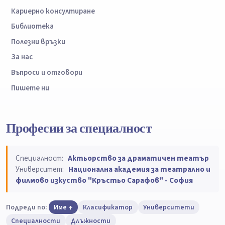
Кариерно консултиране
Библиотека
Полезни връзки
За нас
Въпроси и отговори
Пишете ни
Професии за специалност
Специалност:
Актьорство за драматичен театър
Университет:
Национална академия за театрално и
филмово изкуство "Кръстьо Сарафов" - София
Подреди по:
Име
Класификатор
Университети
Специалности
Длъжности