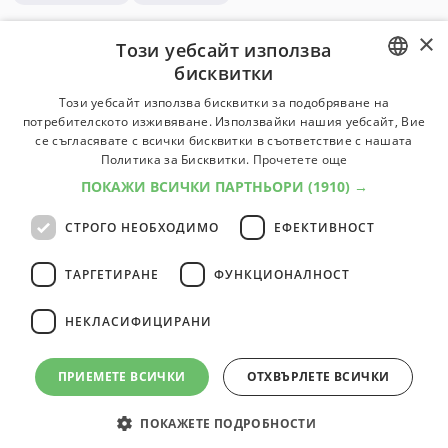
×
1
професии
1
Този уебсайт използва
бисквитки
BULGARIAN
Този уебсайт използва бисквитки за подобряване на
Актьор
потребителското изживяване. Използвайки нашия уебсайт, Вие
ENGLISH
Играе роли на сцена, в телевизионни, радио-, видео-
се съгласявате с всички бисквитки в съответствие с нашата
филмови и други продукции.. Интерпретира сериозни
Политика за Бисквитки.
Прочетете още
или комични роли като използва реч, жестове или
ПОКАЖИ ВСИЧКИ ПАРТНЬОРИ
(1910) →
движения на тялото.
СТРОГО НЕОБХОДИМО
ЕФЕКТИВНОСТ
Класификатор:
2455
Университети:
5
Специалности:
8
Университети
Специалности
ТАРГЕТИРАНЕ
ФУНКЦИОНАЛНОСТ
НЕКЛАСИФИЦИРАНИ
1
професии
1
ПРИЕМЕТЕ ВСИЧКИ
ОТХВЪРЛЕТЕ ВСИЧКИ
ПОКАЖЕТЕ ПОДРОБНОСТИ
© 2000-2026 ФБО. Всички права запазени.
Общи условия