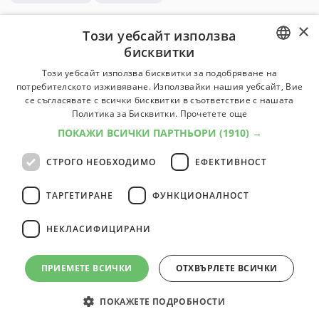
×
1
професии
1
Този уебсайт използва
бисквитки
BULGARIAN
Този уебсайт използва бисквитки за подобряване на
Актьор
потребителското изживяване. Използвайки нашия уебсайт, Вие
ENGLISH
Играе роли на сцена, в телевизионни, радио-, видео-
се съгласявате с всички бисквитки в съответствие с нашата
филмови и други продукции.. Интерпретира сериозни
Политика за Бисквитки.
Прочетете още
или комични роли като използва реч, жестове или
ПОКАЖИ ВСИЧКИ ПАРТНЬОРИ
(1910) →
движения на тялото.
СТРОГО НЕОБХОДИМО
ЕФЕКТИВНОСТ
Класификатор:
2455
Университети:
5
Специалности:
8
Университети
Специалности
ТАРГЕТИРАНЕ
ФУНКЦИОНАЛНОСТ
НЕКЛАСИФИЦИРАНИ
1
професии
1
ПРИЕМЕТЕ ВСИЧКИ
ОТХВЪРЛЕТЕ ВСИЧКИ
ПОКАЖЕТЕ ПОДРОБНОСТИ
© 2000-2026 ФБО. Всички права запазени.
Общи условия