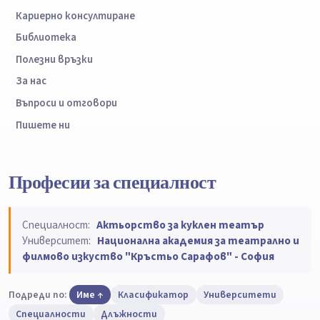
Кариерно консултиране
Библиотека
Полезни връзки
За нас
Въпроси и отговори
Пишете ни
Професии за специалност
Специалност:
Актьорство за куклен театър
Университет:
Национална академия за театрално и
филмово изкуство "Кръстьо Сарафов" - София
Подреди по:
Име
Класификатор
Университети
Специалности
Длъжности